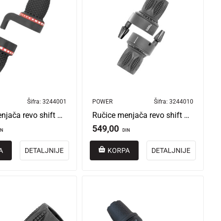
Šifra:
3244001
POWER
Šifra:
3244010
Ručice menjača revo shift kina 3/6
Ručice menjača revo shift power ekonomik 3 friksn 7 index
549,00
IN
DIN
A
DETALJNIJE
KORPA
DETALJNIJE