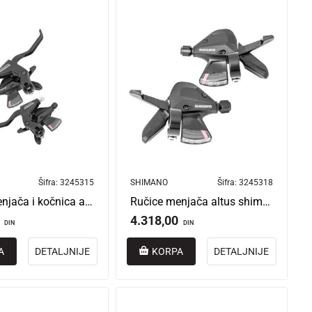
Šifra:
3245315
SHIMANO
Šifra:
3245318
Ručice menjača i kočnica altus 3/8 brzina crne astm3102r8
Ručice menjača altus shimano 3/8 speed crne aslm310r8c/aslm310la
4.318,00
DIN
DIN
A
DETALJNIJE
KORPA
DETALJNIJE