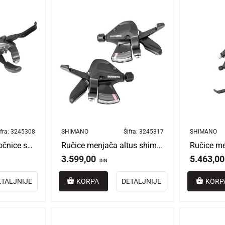
fra:
3245308
SHIMANO
Šifra:
3245317
SHIMANO
Ručice menjača/ kočnice shimano 3/7 brzina astef5102lsbl+rv7cl
Ručice menjača altus shimano 3/7 speed crne aslm310r7a/ aslm310la
3.599,00
5.463,00
DIN
ETALJNIJE
KORPA
DETALJNIJE
KORP