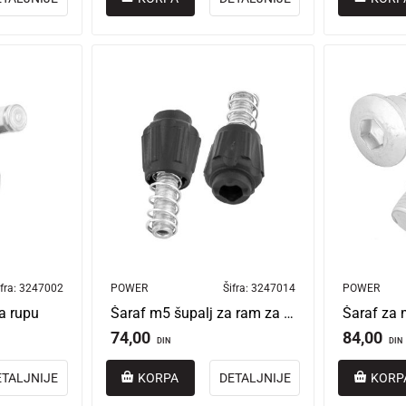
fra:
3247002
POWER
Šifra:
3247014
POWER
a rupu
Šaraf m5 šupalj za ram za štelovanje menjača
Šaraf za 
74,00
84,00
DIN
DIN
ETALJNIJE
KORPA
DETALJNIJE
KORP