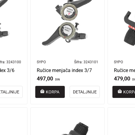
fra:
3243100
SYPO
Šifra:
3243101
SYPO
dex 3/6
Ručice menjača index 3/7
497,00
479,00
DIN
D
ETALJNIJE
KORPA
DETALJNIJE
KORP