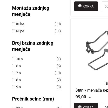
KORPA
D
Montaža zadnjeg
menjača
Kuka
(10)
Rupa
(11)
Broj brzina zadnjeg
menjača
10 s
(1)
6 s
(5)
7 s
(10)
8 s
(2)
Ši
9 s
(3)
99,00
Prečnik šelne (mm)
DIN
KORPA
D