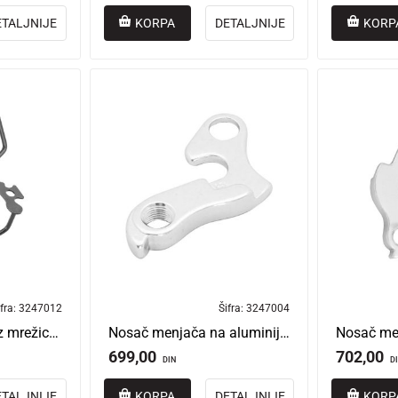
ETALJNIJE
KORPA
DETALJNIJE
KORP
fra:
3247012
Šifra:
3247004
Štitnik menjača bez mrežice klasičan crni
Nosač menjača na aluminijumskim ramovima
699,00
702,00
DIN
D
ETALJNIJE
KORPA
DETALJNIJE
KORP