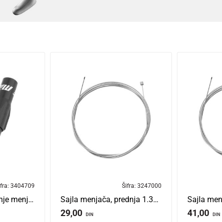
fra:
3404709
Šifra:
3247000
Šraf alu za štelovanje menjača mars one
Sajla menjača, prednja 1.30 m
Sajla men
29,00
41,00
DIN
DIN