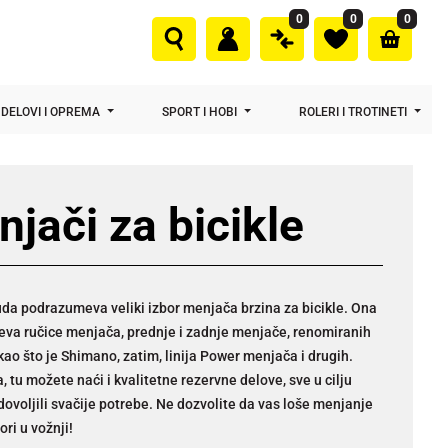
0
0
0
DELOVI I OPREMA
SPORT I HOBI
ROLERI I TROTINETI
jači za bicikle
da podrazumeva veliki izbor menjača brzina za bicikle. Ona
va ručice menjača, prednje i zadnje menjače, renomiranih
ao što je Shimano, zatim, linija Power menjača i drugih.
, tu možete naći i kvalitetne rezervne delove, sve u cilju
dovoljili svačije potrebe. Ne dozvolite da vas loše menjanje
ori u vožnji!