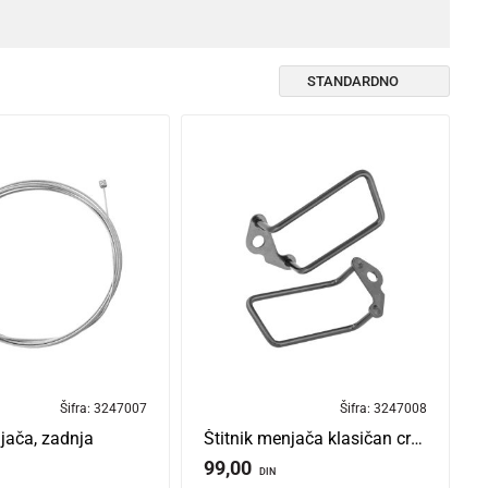
Šifra:
3247007
Šifra:
3247008
jača, zadnja
Štitnik menjača klasičan crni za menjač na rupu
99,00
DIN