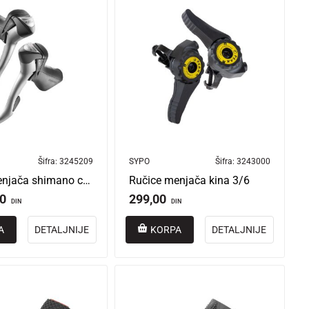
Šifra:
3245209
SYPO
Šifra:
3243000
Ručice menjača shimano claris šamaraljke 2/8 st2400-l + st2400-r
Ručice menjača kina 3/6
00
299,00
DIN
DIN
A
DETALJNIJE
KORPA
DETALJNIJE