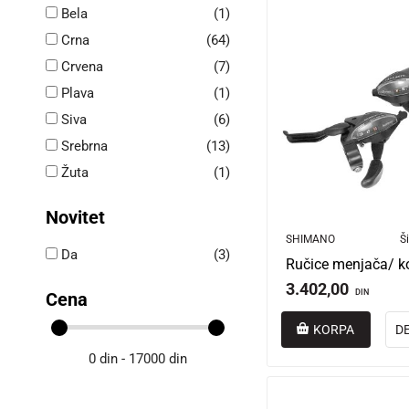
Bela
(1)
Crna
(64)
Crvena
(7)
Plava
(1)
Siva
(6)
Srebrna
(13)
Žuta
(1)
Novitet
SHIMANO
Ši
Da
(3)
3.402,00
DIN
Cena
KORPA
D
0 din - 17000 din