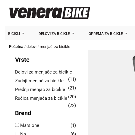
BICIKLI
DELOVI ZA BICIKLE
OPREMA ZA BICIKLE
Početna
delovi
menjači za bicikle
Vrste
Delovi za menjače za bicikle
(11)
Zadnji menjač za bicikle
(21)
Prednji menjač za bicikle
(20)
Ručica menjača za bicikle
(22)
Brend
Mars one
(1)
Nn
(6)