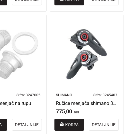
Šifra:
3247005
SHIMANO
Šifra:
3245403
menjač na rupu
Ručice menjača shimano 3/6 brzina tourney asltz20lr6a
775,00
DIN
A
DETALJNIJE
KORPA
DETALJNIJE