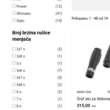
Power
(12)
Shimano
(41)
Prikazano 1 - 48 od 74
Sypo
(14)
Broj brzina ručice
menjača
2x7 s
(2)
2x8 s
(1)
3 s
(1)
3x6 s
(7)
3x7 s
(5)
3x8 s
(2)
6 s
(2)
MARS ONE
Ši
7 s
(1)
315,00
8 s
(1)
DIN