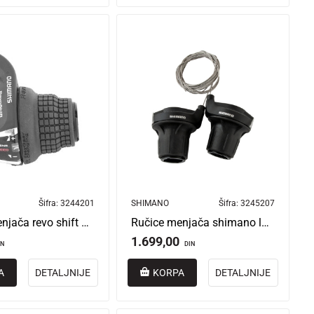
SHIMANO
Šifra:
3245207
Šifra:
3244201
Ručice menjača shimano l+d 3/6 revoshift aslrs35
Ručice menjača revo shift 7 brzina samo desna aslrs35r7ap
1.699,00
DIN
IN
A
DETALJNIJE
KORPA
DETALJNIJE