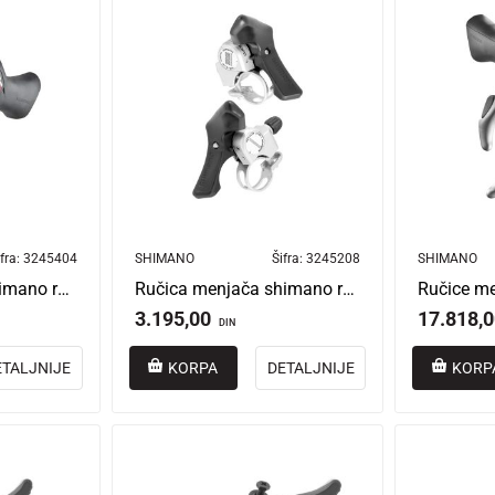
fra:
3245404
SHIMANO
Šifra:
3245208
SHIMANO
Ručice menjača shimano road 2/7 šamaraljke asta070
Ručica menjača shimano road 2/7 asla050
3.195,00
17.818,
DIN
ETALJNIJE
KORPA
DETALJNIJE
KORP