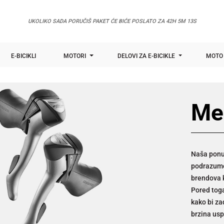
UKOLIKO SADA PORUČIŠ PAKET ĆE BIĆE POSLATO ZA
42H 5M 12S
E-BICIKLI
MOTORI
DELOVI ZA E-BICIKLE
MOTO 
Men
Naša ponu
podrazume
brendova k
Pored toga
kako bi za
brzina usp