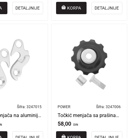
A
DETALJNIJE
KORPA
DETALJNIJE
Šifra:
3247015
POWER
Šifra:
3247006
Nosač menjača na aluminijumskim ramovima tip2
Točkić menjača sa prašinarom
58,00
IN
DIN
A
DETALJNIJE
KORPA
DETALJNIJE