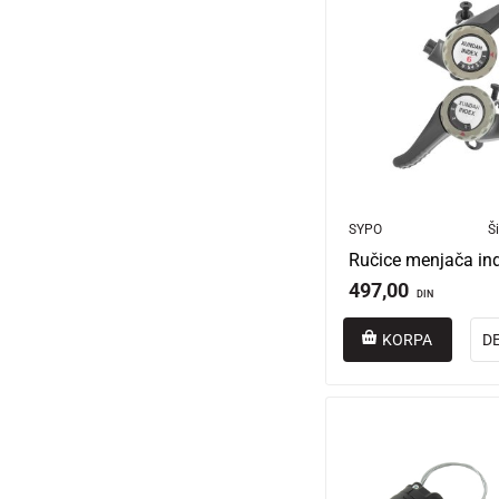
SYPO
Ši
Ručice menjača in
497,00
DIN
KORPA
D