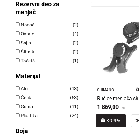
Rezervni deo za
menjač
Nosač
(2)
Ostalo
(4)
Sajla
(2)
Štitnik
(2)
Točkić
(1)
Materijal
Alu
(13)
SHIMANO
Ši
Čelik
(53)
1.869,00
Guma
(11)
DIN
Plastika
(24)
KORPA
D
Boja