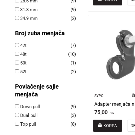
28.6 mm
(9)
31.8 mm
(9)
34.9 mm
(2)
Broj zuba menjača
42t
(7)
48t
(10)
50t
(1)
52t
(2)
Povlačenje sajle
menjača
SYPO
Ši
Adapter menjača n
Down pull
(9)
75,00
DIN
Dual pull
(3)
Top pull
(8)
KORPA
D