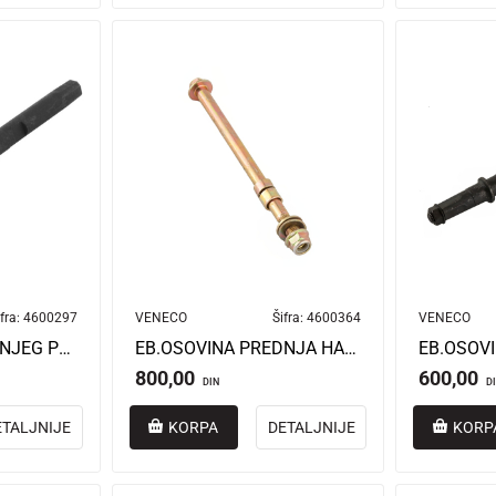
fra:
4600297
VENECO
Šifra:
4600364
VENECO
EB.OSOVINA SREDNJEG POGONA FUSION/FUSION PRO
EB.OSOVINA PREDNJA HARMONY
800,00
600,00
DIN
D
ETALJNIJE
KORPA
DETALJNIJE
KORP