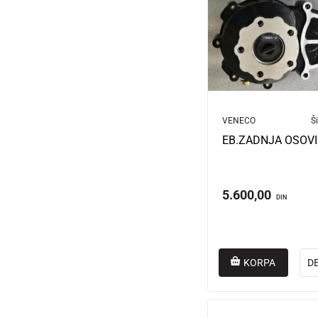
VENECO
Ši
5.600,00
DIN
KORPA
D