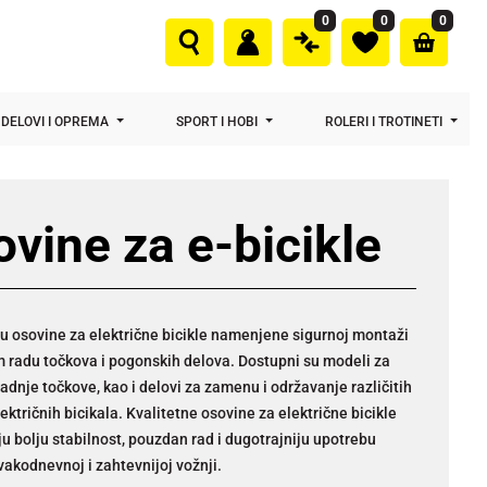
0
0
0
DELOVI I OPREMA
SPORT I HOBI
ROLERI I TROTINETI
vine za e-bicikle
u osovine za električne bicikle namenjene sigurnoj montaži
m radu točkova i pogonskih delova. Dostupni su modeli za
zadnje točkove, kao i delovi za zamenu i održavanje različitih
ektričnih bicikala. Kvalitetne osovine za električne bicikle
 bolju stabilnost, pouzdan rad i dugotrajniju upotrebu
svakodnevnoj i zahtevnijoj vožnji.