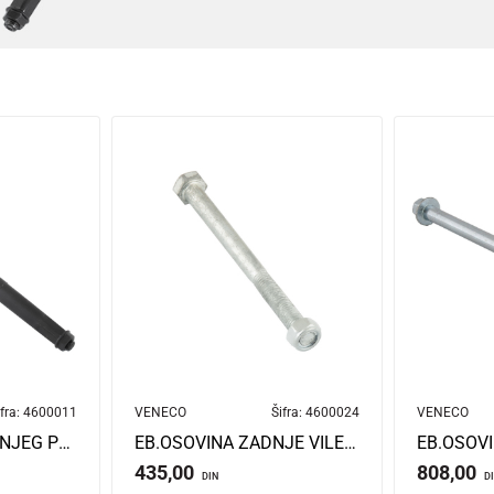
fra:
4600011
VENECO
Šifra:
4600024
VENECO
EB.OSOVINA SREDNJEG POGONA ALU 77-66-77 VENECO MASTER 4/ULTRA AMP
EB.OSOVINA ZADNJE VILE HROMIRANA VENECO MASTER 4/ULTRA AMP
435,00
808,00
DIN
D