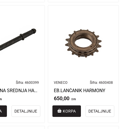
Šifra:
4600399
VENECO
Šifra:
4600408
EB.OSOVINA SREDNJA HARMONY
EB.LANČANIK HARMONY
650,00
IN
DIN
A
DETALJNIJE
KORPA
DETALJNIJE