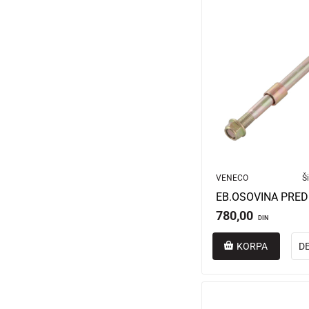
VENECO
Ši
780,00
DIN
KORPA
D