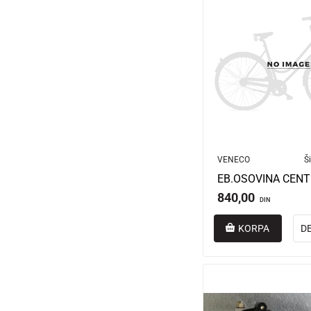
VENECO
Ši
840,00
DIN
KORPA
D