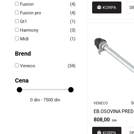
Fusion
(4)
KORPA
D
Fusion pro
(4)
Gt1
(1)
Harmony
(3)
Midi
(1)
Brend
Veneco
(34)
Cena
0 din - 7500 din
VENECO
Ši
808,00
DIN
KORPA
D