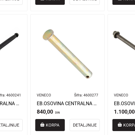
fra:
4600241
VENECO
Šifra:
4600277
VENECO
EB.OSOVINA CENTRALNA EXTREME
EB.OSOVINA CENTRALNA FUSION/FUSION PRO
840,00
1.100,00
DIN
ETALJNIJE
KORPA
DETALJNIJE
KORP