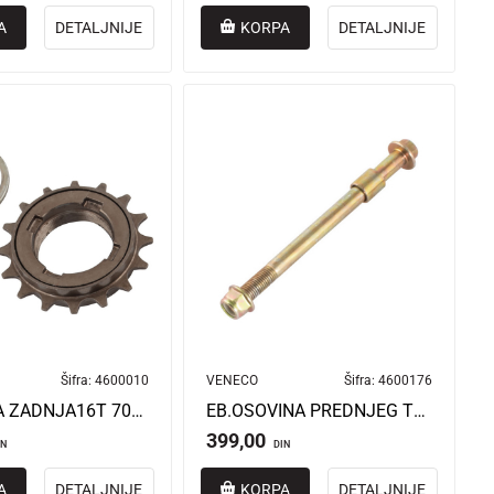
A
DETALJNIJE
KORPA
DETALJNIJE
Šifra:
4600010
VENECO
Šifra:
4600176
EB.RAČNA ZADNJA16T 70MM VENECO MASTER 4/ULTRA AMP
EB.OSOVINA PREDNJEG TOČKA MINI POWER
399,00
IN
DIN
A
DETALJNIJE
KORPA
DETALJNIJE