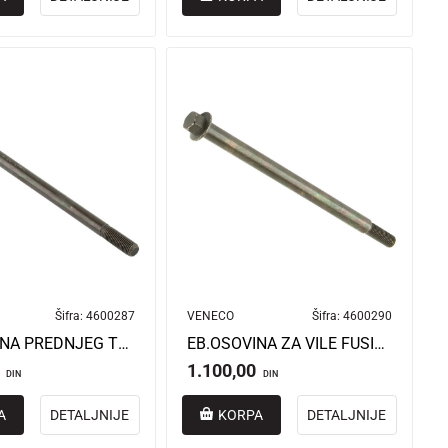
Šifra:
4600287
VENECO
Šifra:
4600290
EB.OSOVINA PREDNJEG TOCKA FUSION/FUSION PRO
EB.OSOVINA ZA VILE FUSION/FUSION PRO
1.100,00
DIN
DIN
A
DETALJNIJE
KORPA
DETALJNIJE