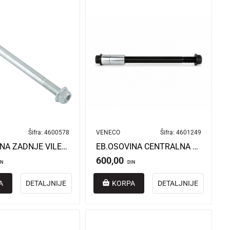
Šifra:
4600578
VENECO
Šifra:
4601249
EB.OSOVINA ZADNJE VILE HROMIRANA VENECO SB-250
EB.OSOVINA CENTRALNA TITAN 5G
600,00
IN
DIN
A
DETALJNIJE
KORPA
DETALJNIJE