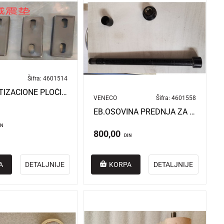
Šifra:
4601514
EB.AMORTIZACIONE PLOČICE ZADNJE OSOVINE BN025
VENECO
Šifra:
4601558
EB.OSOVINA PREDNJA ZA BN025
IN
800,00
DIN
A
DETALJNIJE
KORPA
DETALJNIJE