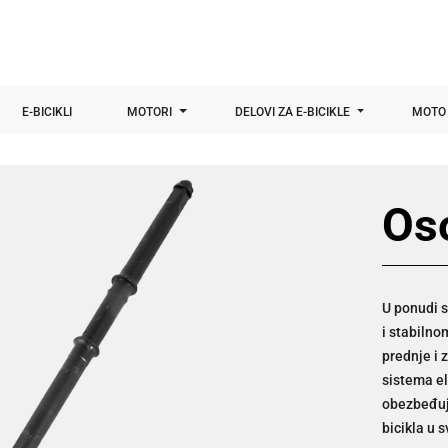
E-BICIKLI
MOTORI
DELOVI ZA E-BICIKLE
MOTO 
Oso
U ponudi s
i stabilno
prednje i 
sistema el
obezbeđuju
bicikla u 