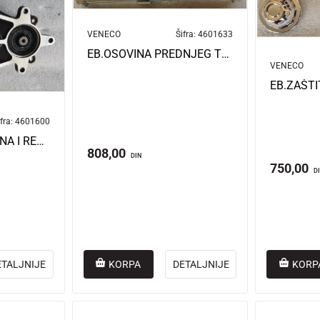
VENECO
Šifra:
4601633
EB.OSOVINA PREDNJEG TOČKA BN022
VENECO
fra:
4601600
EB.ZADNJA OSOVINA I REGULATOR BRZINE BN022
808,00
DIN
750,00
D
ETALJNIJE
KORPA
DETALJNIJE
KORP