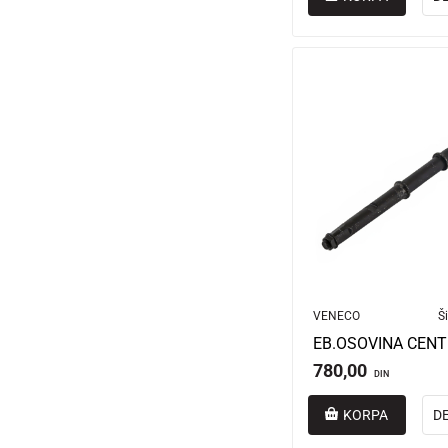
VENECO
Ši
780,00
DIN
KORPA
D