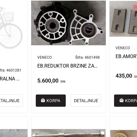
VENECO
VENECO
Šifra:
4601498
EB.REDUKTOR BRZINE ZADNJE OSOVINE BN025
fra:
4601281
435,00
D
EB.OSOVINA CENTRALNA RZ1 5G
5.600,00
DIN
ETALJNIJE
KORPA
DETALJNIJE
KORP