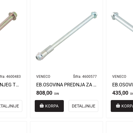
fra:
4600483
VENECO
Šifra:
4600577
VENECO
EB.OSOVINA PREDNJEG TOČKA DIDI/MIDI
EB.OSOVINA PREDNJA ZA VENECO SB-250
808,00
435,00
DIN
D
ETALJNIJE
KORPA
DETALJNIJE
KORP