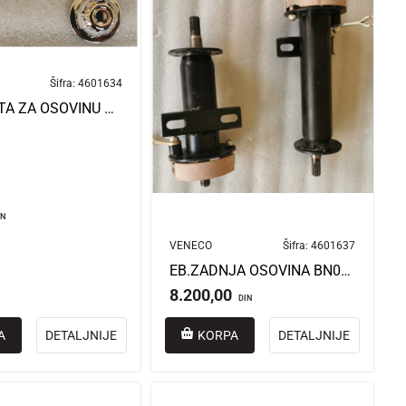
Šifra:
4601634
EB.ZAŠTITA ZA OSOVINU ZADNJEG TOČKA BN022
IN
VENECO
Šifra:
4601637
EB.ZADNJA OSOVINA BN022
8.200,00
DIN
A
DETALJNIJE
KORPA
DETALJNIJE