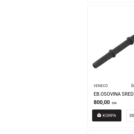
VENECO
Ši
800,00
DIN
KORPA
D