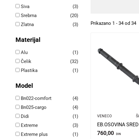
Siva
(3)
Srebrna
(20)
Prikazano 1 - 34 od 34
Zlatna
(3)
Materijal
Alu
(1)
Čelik
(32)
Plastika
(1)
Model
Bn022-comfort
(4)
Bn025-cargo
(4)
Didi
(1)
VENECO
Ši
Extreme
(3)
760,00
Extreme plus
(1)
DIN