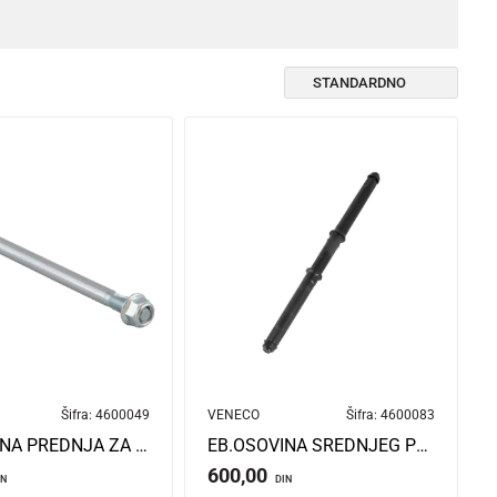
Šifra:
4600049
VENECO
Šifra:
4600083
EB.OSOVINA PREDNJA ZA VENECO SPARK
EB.OSOVINA SREDNJEG POGONA MINI POWER
600,00
IN
DIN