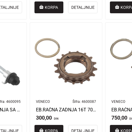
ETALJNIJE
KORPA
DETALJNIJE
KORP
fra:
4600095
VENECO
Šifra:
4600087
VENECO
EB.OSOVINA PREDNJA SA MATICOM VENECO MASTER 4/ULTRA AMP
EB.RAČNA ZADNJA 16T 70MM MINI POWER
300,00
750,00
DIN
D
ETALJNIJE
KORPA
DETALJNIJE
KORP