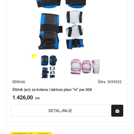
SENHAI
Šifra:
3095022
Štitnik (en) za kolena i laktove plavi “m” pw-308
1.426,00
DIN
DETALJNIJE