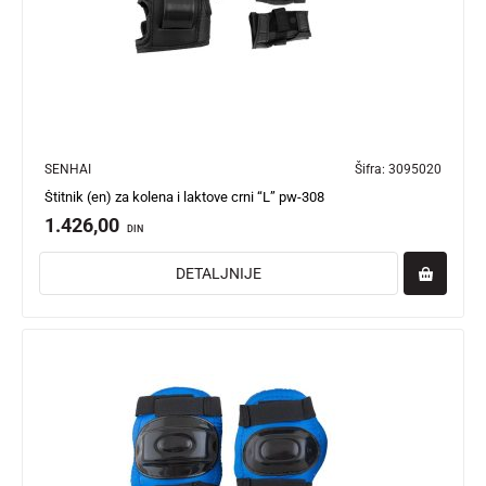
SENHAI
Šifra:
3095020
Štitnik (en) za kolena i laktove crni “L” pw-308
1.426,00
DIN
DETALJNIJE