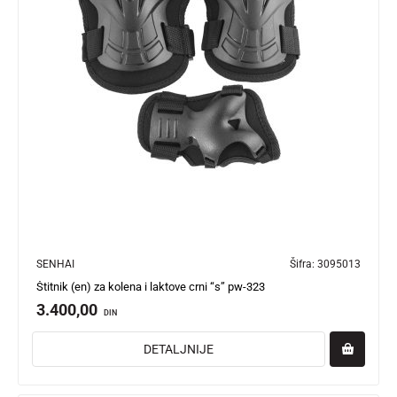
SENHAI
Šifra:
3095013
Štitnik (en) za kolena i laktove crni “s” pw-323
3.400,00
DIN
DETALJNIJE