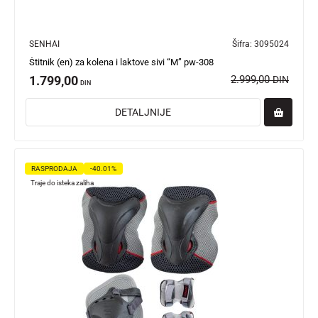
SENHAI
Šifra:
3095024
Štitnik (en) za kolena i laktove sivi “M” pw-308
1.799,00
2.999,00
DIN
DIN
DETALJNIJE
RASPRODAJA
-40.01%
Traje do isteka zaliha