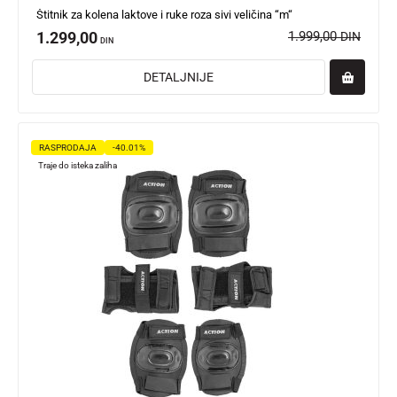
Štitnik za kolena laktove i ruke roza sivi veličina “m“
1.299,00
1.999,00
DIN
DIN
DETALJNIJE
RASPRODAJA
-40.01%
Traje do isteka zaliha