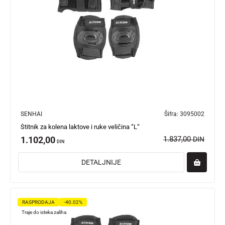
SENHAI
Šifra:
3095002
Štitnik za kolena laktove i ruke veličina “L“
1.102,00
1.837,00
DIN
DIN
DETALJNIJE
RASPRODAJA
-40.02%
Traje do isteka zaliha