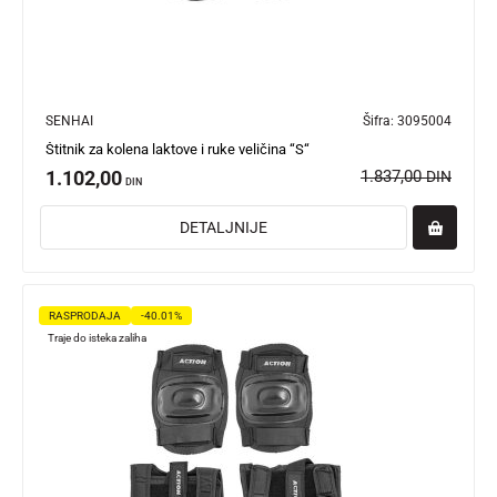
SENHAI
Šifra:
3095004
Štitnik za kolena laktove i ruke veličina “S“
1.102,00
1.837,00
DIN
DIN
DETALJNIJE
RASPRODAJA
-40.01%
Traje do isteka zaliha