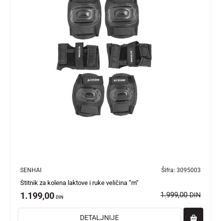
SENHAI
Šifra:
3095003
Štitnik za kolena laktove i ruke veličina “m“
1.199,00
1.999,00
DIN
DIN
DETALJNIJE