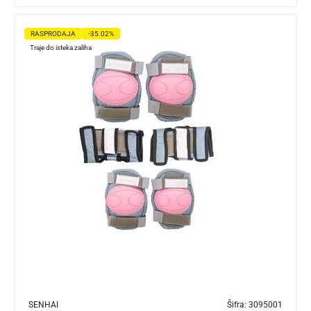
RASPRODAJA
-35.02%
Traje do isteka zaliha
SENHAI
Šifra:
3095001