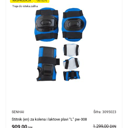
RASPRODAJA
-30.02%
Traje do isteka zaliha
SENHAI
Šifra:
3095023
Štitnik (en) za kolena i laktove plavi “L” pw-308
909,00
1.299,00
DIN
DIN