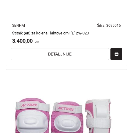
SENHAI
Šifra:
3095015
Štitnik (en) za kolena i laktove crni “L” pw-323
3.400,00
DIN
DETALJNIJE