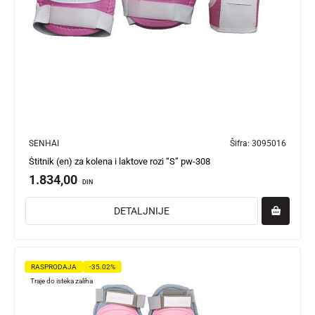
SENHAI
Šifra:
3095016
Štitnik (en) za kolena i laktove rozi “S” pw-308
1.834,00
DIN
DETALJNIJE
RASPRODAJA
-35.02%
Traje do isteka zaliha