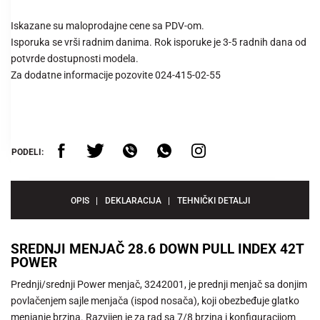
Iskazane su maloprodajne cene sa PDV-om.
Isporuka se vrši radnim danima. Rok isporuke je 3-5 radnih dana od
potvrde dostupnosti modela.
Za dodatne informacije pozovite 024-415-02-55
PODELI:
OPIS
DEKLARACIJA
TEHNIČKI DETALJI
SREDNJI MENJAČ 28.6 DOWN PULL INDEX 42T
POWER
Prednji/srednji Power menjač, 3242001, je prednji menjač sa donjim
povlačenjem sajle menjača (ispod nosača), koji obezbeđuje glatko
menjanje brzina. Razvijen je za rad sa 7/8 brzina i konfiguracijom