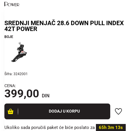
SREDNJI MENJAČ 28.6 DOWN PULL INDEX
42T POWER
BOJE
Šifra: 3242001
CENA:
399,00
DIN
DODAJ U KORPU
Ukoliko sada poručiš paket će biće poslato za
65h 3m 13s