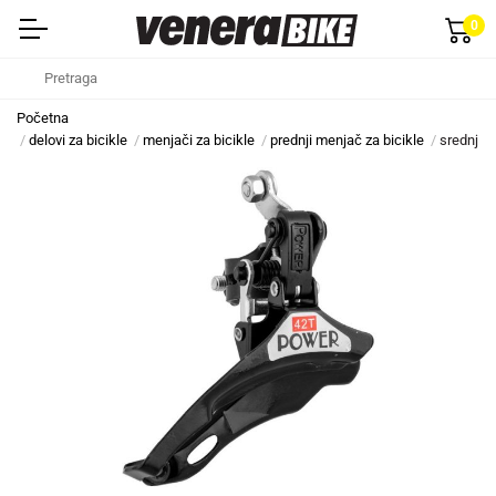
0
Početna
delovi za bicikle
menjači za bicikle
prednji menjač za bicikle
srednji 