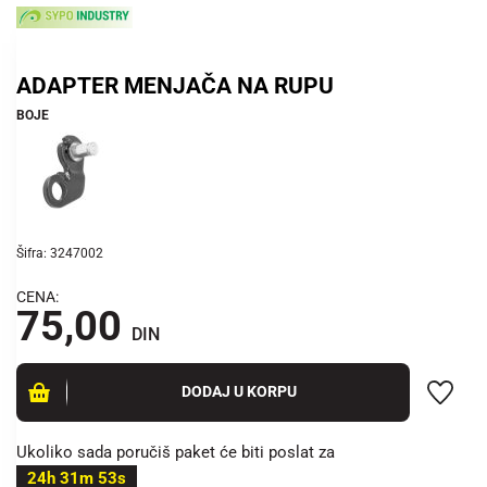
ADAPTER MENJAČA NA RUPU
BOJE
Šifra: 3247002
CENA:
75,00
DIN
DODAJ U KORPU
Ukoliko sada poručiš paket će biti poslat za
24h 31m 53s