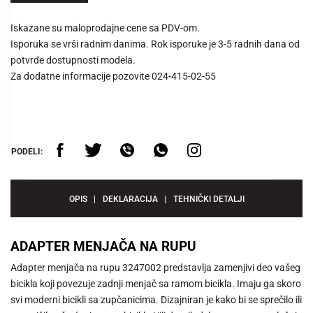
Iskazane su maloprodajne cene sa PDV-om.
Isporuka se vrši radnim danima. Rok isporuke je 3-5 radnih dana od
potvrde dostupnosti modela.
Za dodatne informacije pozovite 024-415-02-55
PODELI:
OPIS
DEKLARACIJA
TEHNIČKI DETALJI
ADAPTER MENJAČA NA RUPU
Adapter menjača na rupu 3247002 predstavlja zamenjivi deo vašeg
bicikla koji povezuje zadnji menjač sa ramom bicikla. Imaju ga skoro
svi moderni bicikli sa zupčanicima. Dizajniran je kako bi se sprečilo ili