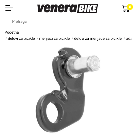
0
Početna
delovi za bicikle
menjači za bicikle
delovi za menjače za bicikle
adapt