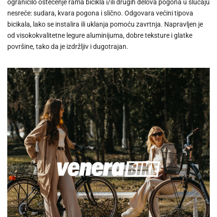
ograničilo oštećenje rama bicikla i/ili drugih delova pogona u slučaju
nesreće: sudara, kvara pogona i slično. Odgovara većini tipova
bicikala, lako se instalira ili uklanja pomoću zavrtnja. Napravljen je
od visokokvalitetne legure aluminijuma, dobre teksture i glatke
površine, tako da je izdržljiv i dugotrajan.