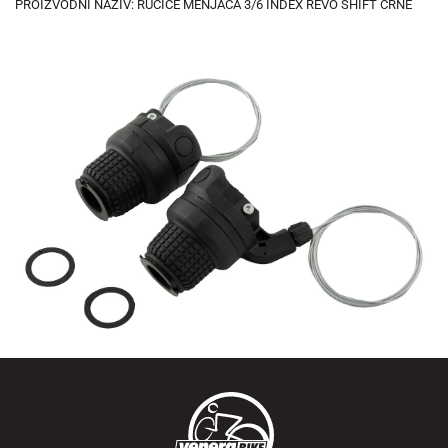
PROIZVODNI NAZIV: RUČICE MENJAČA 3/6 INDEX REVO SHIFT CRNE