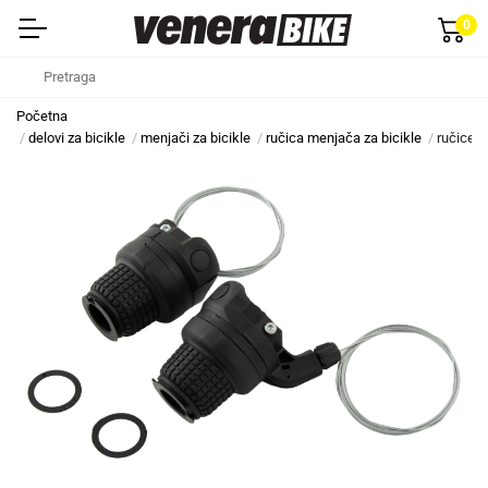
0
Početna
delovi za bicikle
menjači za bicikle
ručica menjača za bicikle
ručice m