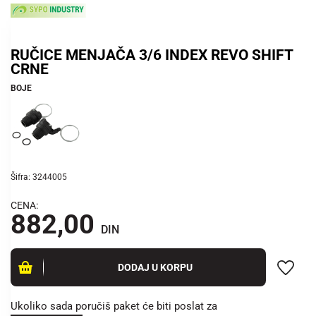
RUČICE MENJAČA 3/6 INDEX REVO SHIFT
CRNE
BOJE
Šifra: 3244005
CENA:
882,00
DIN
DODAJ U KORPU
Ukoliko sada poručiš paket će biti poslat za