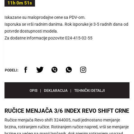
11h 0m 50s
Iskazane su maloprodajne cene sa PDV-om.
Isporuka se vrši radnim danima. Rok isporuke je 3-5 radnih dana od
potvrde dostupnosti modela.
Za dodatne informacije pozovite 024-415-02-55
PODELI:
OPIS
DEKLARACIJA
TEHNIČKI DETALJI
RUČICE MENJAČA 3/6 INDEX REVO SHIFT CRNE
Ručice menjača Revo shift 3244005, nudi jednostano menjanje
brzina, rotiranjem ručice. Rotiranjem ručice napred, vrši se menjanje
brzine sa većeg na manji lančanik, dok njenim rotiranjem unazad,