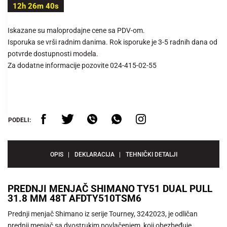
12h 26m 40s
Iskazane su maloprodajne cene sa PDV-om.
Isporuka se vrši radnim danima. Rok isporuke je 3-5 radnih dana od
potvrde dostupnosti modela.
Za dodatne informacije pozovite 024-415-02-55
PODELI:
OPIS
DEKLARACIJA
TEHNIČKI DETALJI
PREDNJI MENJAČ SHIMANO TY51 DUAL PULL
31.8 MM 48T AFDTY510TSM6
Prednji menjač Shimano iz serije Tourney, 3242023, je odličan
prednji menjač sa dvostrukim povlačenjem, koji obezbeđuje