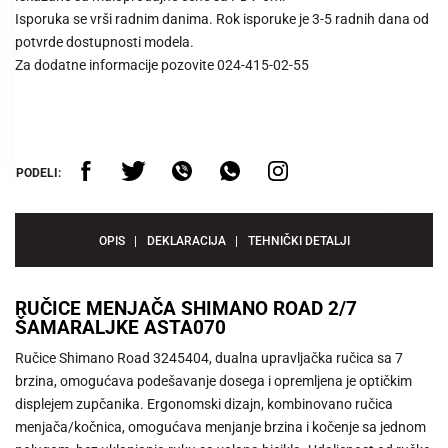
Isporuka se vrši radnim danima. Rok isporuke je 3-5 radnih dana od
potvrde dostupnosti modela.
Za dodatne informacije pozovite 024-415-02-55
PODELI:
OPIS
DEKLARACIJA
TEHNIČKI DETALJI
RUČICE MENJAČA SHIMANO ROAD 2/7
ŠAMARALJKE ASTA070
Ručice Shimano Road 3245404, dualna upravljačka ručica sa 7
brzina, omogućava podešavanje dosega i opremljena je optičkim
displejem zupčanika. Ergonomski dizajn, kombinovano ručica
menjača/kočnica, omogućava menjanje brzina i kočenje sa jednom