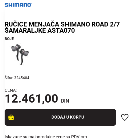
RUČICE MENJAČA SHIMANO ROAD 2/7
ŠAMARALJKE ASTA070
BOJE
Šifra: 3245404
CENA:
12.461,00
DIN
DODAJ U KORPU
Iskazane su maloprodajne cene sa PDV-om.