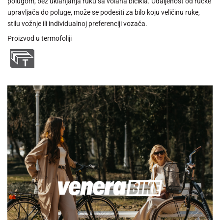
polugom, bez uklanjanja ruku sa volana bicikla. Udaljenost od ručke
upravljača do poluge, može se podesiti za bilo koju veličinu ruke,
stilu vožnje ili individualnoj preferenciji vozača.
Proizvod u termofoliji