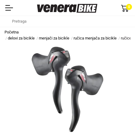
0
Početna
delovi za bicikle
menjači za bicikle
ručica menjača za bicikle
ručice 