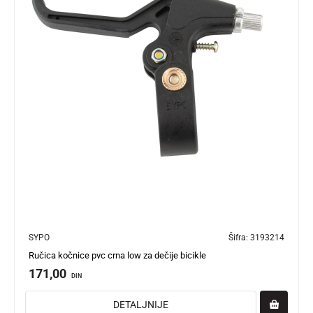
SYPO
Šifra:
3193214
Ručica kočnice pvc crna low za dečije bicikle
171,00
DIN
DETALJNIJE