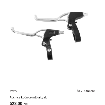
SYPO
Šifra:
3407003
Ručnice kočnice mtb alu/alu
523,00
DIN