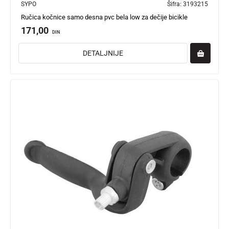
SYPO
Šifra:
3193215
Ručica kočnice samo desna pvc bela low za dečije bicikle
171,00
DIN
DETALJNIJE