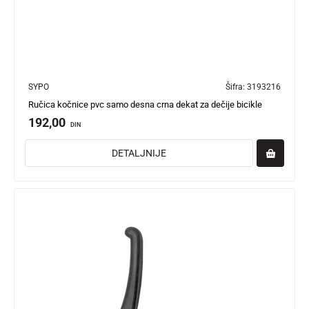
SYPO
Šifra:
3193216
Ručica kočnice pvc samo desna crna dekat za dečije bicikle
192,00
DIN
DETALJNIJE