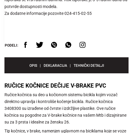
potvrde dostupnosti modela.
Za dodatne informacije pozovite 024-415-02-55
PODELI:
OPIS
DEKLARACIJA
TEHNIČKI DETALJI
RUČICE KOČNICE DEČIJE V-BRAKE PVC
Ručice kočnica su deo u kočionom sistemu bicikla kojim vozač
direktno upravlja i kontroliše kočenje bicikla. Ručice kočnica
3408300 su izrađene od čvrste i izdržljive plastike. Ove ručice
kočnica su pogodne za V-brake kočnice na vašem Mtb i dizajnirane
su za 3 prsta i idealne za žensku 26.
Tip kočnice, v brake, namenjen uglavnom na biciklama koje se voze