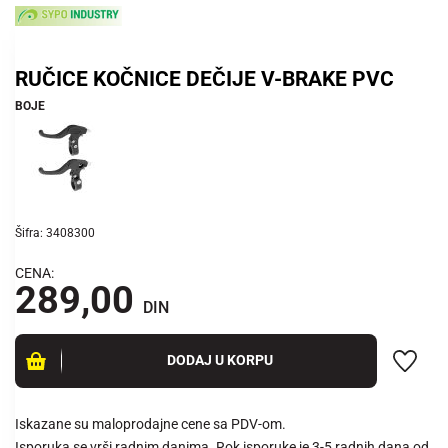
RUČICE KOČNICE DEČIJE V-BRAKE PVC
BOJE
Šifra: 3408300
CENA:
289,00
DIN
DODAJ U KORPU
Iskazane su maloprodajne cene sa PDV-om.
Isporuka se vrši radnim danima. Rok isporuke je 3-5 radnih dana od