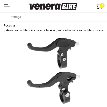
0
Početna
delovi za bicikle
kočnice za bicikle
ručice kočnica za bicikle
ručice k