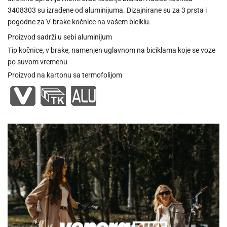
3408303 su izrađene od aluminijuma. Dizajnirane su za 3 prsta i
pogodne za V-brake kočnice na vašem biciklu.
Proizvod sadrži u sebi aluminijum
Tip kočnice, v brake, namenjen uglavnom na biciklama koje se voze
po suvom vremenu
Proizvod na kartonu sa termofolijom