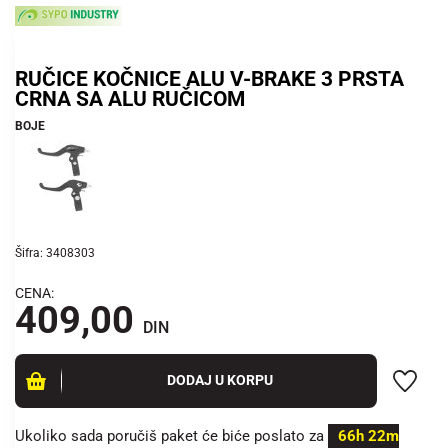
RUČICE KOČNICE ALU V-BRAKE 3 PRSTA
CRNA SA ALU RUČICOM
BOJE
Šifra: 3408303
CENA:
409,00
DIN
DODAJ U KORPU
Ukoliko sada poručiš paket će biće poslato za
66h 22m