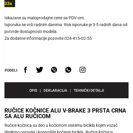
33s
Iskazane su maloprodajne cene sa PDV-om.
Isporuka se vrši radnim danima. Rok isporuke je 3-5 radnih dana od
potvrde dostupnosti modela.
Za dodatne informacije pozovite 024-415-02-55
PODELI:
OPIS
DEKLARACIJA
TEHNIČKI DETALJI
RUČICE KOČNICE ALU V-BRAKE 3 PRSTA CRNA
SA ALU RUČICOM
Ručice kočnica su deo u kočionom sistemu bicikla kojim vozač
direktno upravlja i kontroliše kočenje bicikla. Ručice kočnica