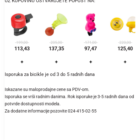
UZ KUPOVINU OSTVARUJETE POPUST NA:
199,00
205,00
171,00
220,00
113,43
137,35
97,47
125,40
+
+
+
+
Isporuka za bicikle je od 3 do 5 radnih dana
Iskazane su maloprodajne cene sa PDV-om.
Isporuka se vrši radnim danima. Rok isporuke je 3-5 radnih dana od
potvrde dostupnosti modela.
Za dodatne informacije pozovite 024-415-02-55