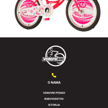
O NAMA
OSNOVNI PODACI
RUKOVODSTVO
Swipe to spin
ISTORIJA