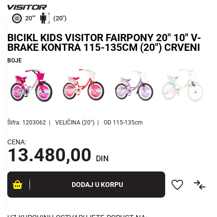
20""
(20")
BICIKL KIDS VISITOR FAIRPONY 20" 10" V-
BRAKE KONTRA 115-135CM (20") CRVENI
BOJE
Šifra: 1203062
VELIČINA (20")
OD 115-135cm
CENA:
13.480,00
DIN
DODAJ U KORPU