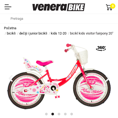
0
Početna
bicikli
dečiji i junior bicikli
kids 12-20
bicikl kids visitor fairpony 20" 