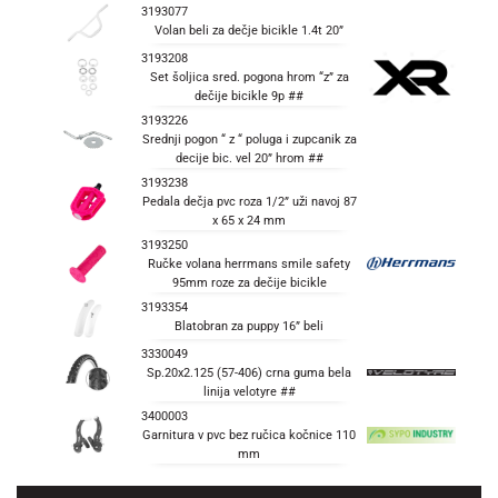
3193077
Volan beli za dečje bicikle 1.4t 20”
3193208
Set šoljica sred. pogona hrom “z” za
dečije bicikle 9p ##
3193226
Srednji pogon “ z “ poluga i zupcanik za
decije bic. vel 20” hrom ##
3193238
Pedala dečja pvc roza 1/2” uži navoj 87
x 65 x 24 mm
3193250
Ručke volana herrmans smile safety
95mm roze za dečije bicikle
3193354
Blatobran za puppy 16” beli
3330049
Sp.20x2.125 (57-406) crna guma bela
linija velotyre ##
3400003
Garnitura v pvc bez ručica kočnice 110
mm