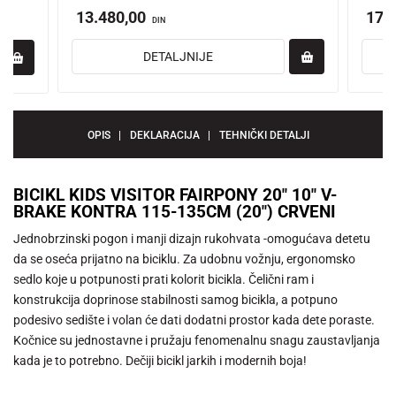
13.480,00
17.
DIN
DETALJNIJE
OPIS
DEKLARACIJA
TEHNIČKI DETALJI
BICIKL KIDS VISITOR FAIRPONY 20" 10" V-
BRAKE KONTRA 115-135CM (20") CRVENI
Jednobrzinski pogon i manji dizajn rukohvata -omogućava detetu
da se oseća prijatno na biciklu. Za udobnu vožnju, ergonomsko
sedlo koje u potpunosti prati kolorit bicikla. Čelični ram i
konstrukcija doprinose stabilnosti samog bicikla, a potpuno
podesivo sedište i volan će dati dodatni prostor kada dete poraste.
Kočnice su jednostavne i pružaju fenomenalnu snagu zaustavljanja
kada je to potrebno. Dečiji bicikl jarkih i modernih boja!