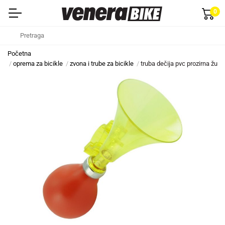
0
Početna
oprema za bicikle
zvona i trube za bicikle
truba dečija pvc prozirna žut