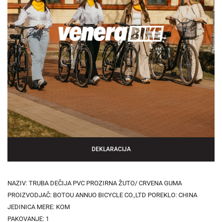
DEKLARACIJA
NAZIV: TRUBA DEČIJA PVC PROZIRNA ŽUTO/ CRVENA GUMA
PROIZVODJAČ: BOTOU ANNUO BICYCLE CO.,LTD POREKLO: CHINA
JEDINICA MERE: KOM
PAKOVANJE: 1