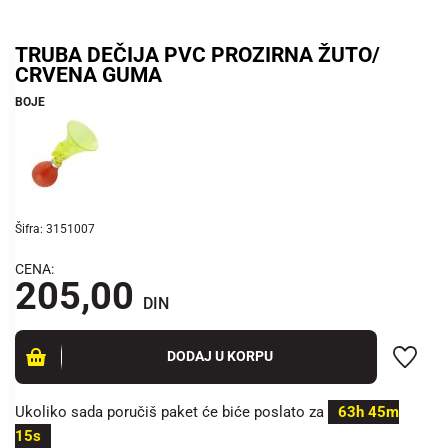
TRUBA DEČIJA PVC PROZIRNA ŽUTO/
CRVENA GUMA
BOJE
Šifra: 3151007
CENA:
205,00
DIN
DODAJ U KORPU
Ukoliko sada poručiš paket će biće poslato za
63h 45m
15s