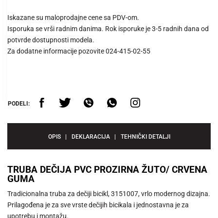
Iskazane su maloprodajne cene sa PDV-om.
Isporuka se vrši radnim danima. Rok isporuke je 3-5 radnih dana od
potvrde dostupnosti modela.
Za dodatne informacije pozovite 024-415-02-55
PODELI:
OPIS
DEKLARACIJA
TEHNIČKI DETALJI
TRUBA DEČIJA PVC PROZIRNA ŽUTO/ CRVENA
GUMA
Tradicionalna truba za dečiji bicikl, 3151007, vrlo modernog dizajna.
Prilagođena je za sve vrste dečijih bicikala i jednostavna je za
upotrebu i montažu.