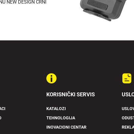
NU NEW DESIGN CRNI
KORISNIČKI SERVIS
USLO
ACI
KATALOZI
USLOV
O
TEHNOLOGIJA
ODUST
INOVACIONI CENTAR
REKL