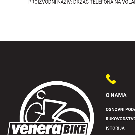
PROIZVODNI NAZIV: DRŽAČ TELEFONA NA VOLA
O NAMA
OSNOVNI POD
RUKOVODSTV
ISTORIJA