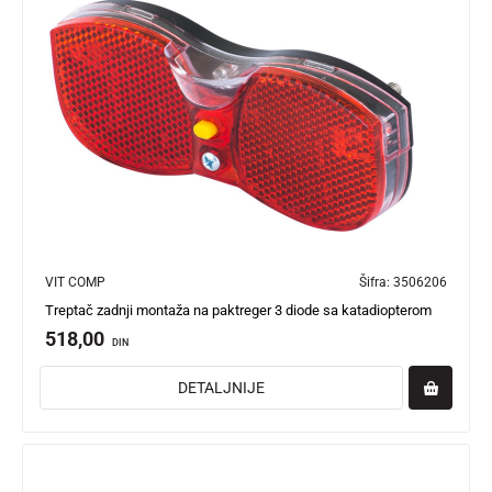
VIT COMP
Šifra:
3506206
Treptač zadnji montaža na paktreger 3 diode sa katadiopterom
518,00
DIN
DETALJNIJE