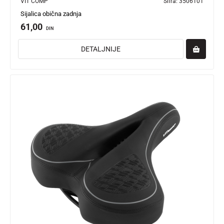
VIT COMP
Šifra:
3506101
Sijalica obična zadnja
61,00
DIN
DETALJNIJE