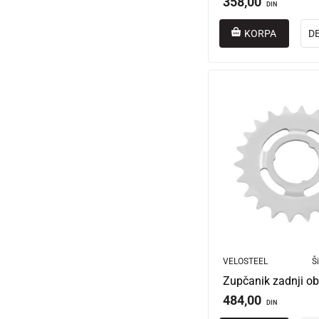
358,00
DIN
KORPA
D
VELOSTEEL
Ši
Zupčanik zadnji ob
484,00
DIN