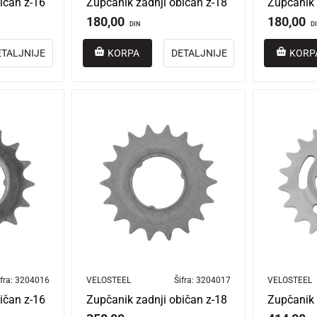
ičan z-16
Zupčanik zadnji običan z-18
Zupčanik 
180,00
180,00
DIN
D
ETALJNIJE
KORPA
DETALJNIJE
KORP
fra:
3204016
VELOSTEEL
Šifra:
3204017
VELOSTEEL
ičan z-16
Zupčanik zadnji običan z-18
Zupčanik 