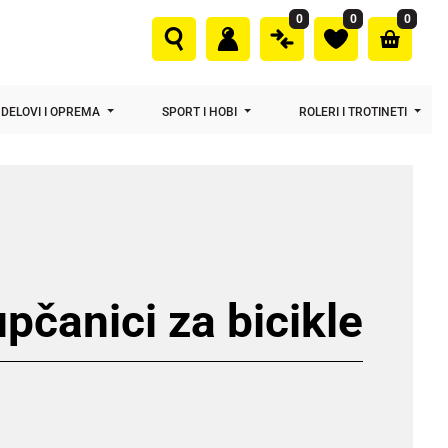
0
0
0
DELOVI I OPREMA
SPORT I HOBI
ROLERI I TROTINETI
pčanici za bicikle