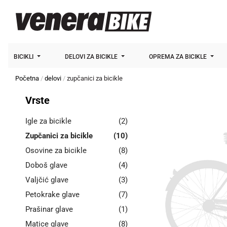
BICIKLI
DELOVI ZA BICIKLE
OPREMA ZA BICIKLE
Početna
delovi
zupčanici za bicikle
Vrste
Igle za bicikle
(2)
Zupčanici za bicikle
(10)
Osovine za bicikle
(8)
Doboš glave
(4)
Valjčić glave
(3)
Petokrake glave
(7)
Prašinar glave
(1)
Matice glave
(8)