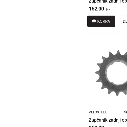
Zupčanik zadnji ob
162,00
DIN
KORPA
D
VELOSTEEL
Ši
Zupčanik zadnji ob