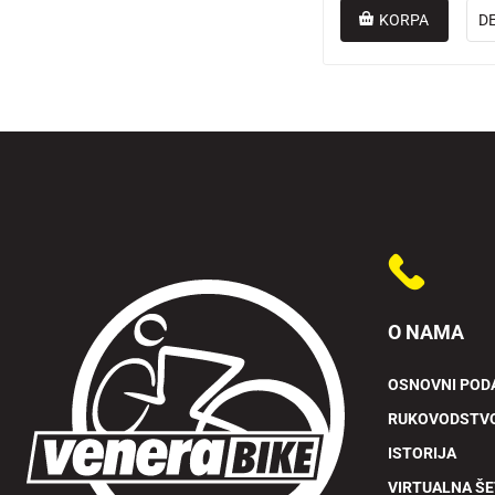
KORPA
D
O NAMA
OSNOVNI POD
RUKOVODSTV
ISTORIJA
VIRTUALNA Š