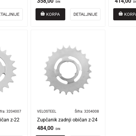
358,00
414,00
DIN
D
ETALJNIJE
KORPA
DETALJNIJE
KORP
fra:
3204007
VELOSTEEL
Šifra:
3204008
ičan z-22
Zupčanik zadnji običan z-24
484,00
DIN