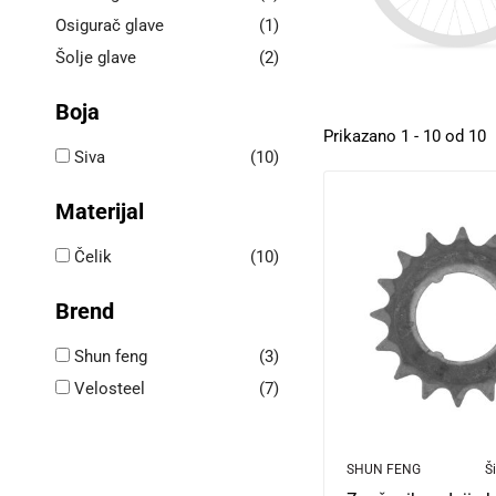
Osigurač glave
(1)
Šolje glave
(2)
Boja
Prikazano 1 - 10 od 10
Siva
(10)
Materijal
Čelik
(10)
Brend
Shun feng
(3)
Velosteel
(7)
SHUN FENG
Ši