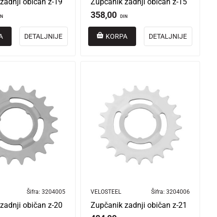
zadnji običan z-19
Zupčanik zadnji običan z-15
358,00
IN
DIN
A
DETALJNIJE
KORPA
DETALJNIJE
Šifra:
3204005
VELOSTEEL
Šifra:
3204006
zadnji običan z-20
Zupčanik zadnji običan z-21