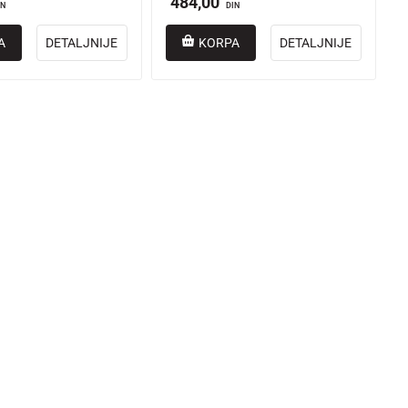
484,00
IN
DIN
A
DETALJNIJE
KORPA
DETALJNIJE