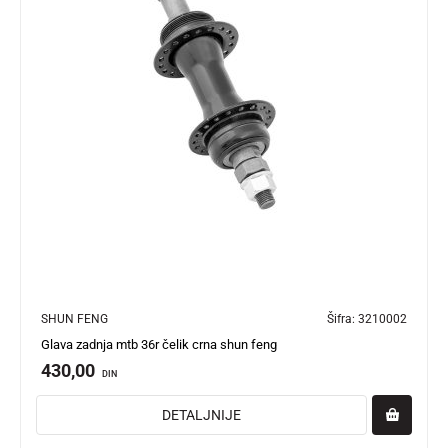
SHUN FENG
Šifra:
3210002
Glava zadnja mtb 36r čelik crna shun feng
430,00
DIN
DETALJNIJE