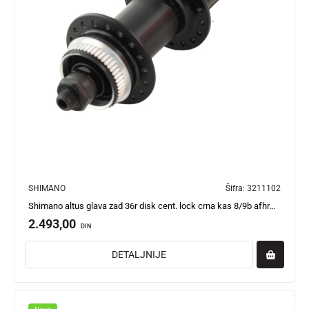
SHIMANO
Šifra:
3211102
Shimano altus glava zad 36r disk cent. lock crna kas 8/9b afhrm35azlbl
2.493,00
DIN
DETALJNIJE