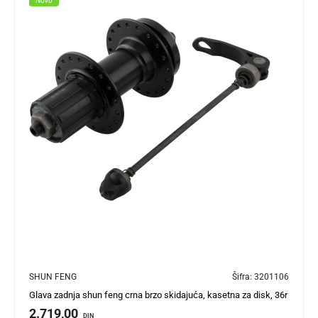
Novo
SHUN FENG
Šifra:
3201106
Glava zadnja shun feng crna brzo skidajuća, kasetna za disk, 36r
2.719,00
DIN