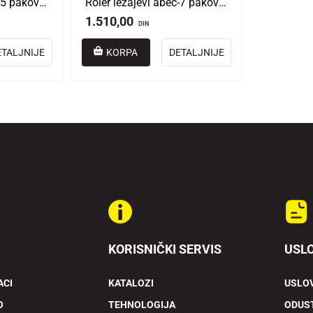
Roler ležajevi abec-5 pakovanje 8 kom
Roler ležajevi abec-7 pakovanje 8 kom
1.510,00
DIN
ETALJNIJE
KORPA
DETALJNIJE
KORISNIČKI SERVIS
USLO
ACI
KATALOZI
USLOV
O
TEHNOLOGIJA
ODUST