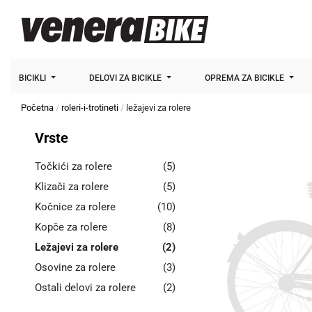
BICIKLI
DELOVI ZA BICIKLE
OPREMA ZA BICIKLE
Početna
roleri-i-trotineti
ležajevi za rolere
Vrste
Točkići za rolere
(5)
Klizači za rolere
(5)
Kočnice za rolere
(10)
Kopče za rolere
(8)
Ležajevi za rolere
(2)
Osovine za rolere
(3)
Ostali delovi za rolere
(2)