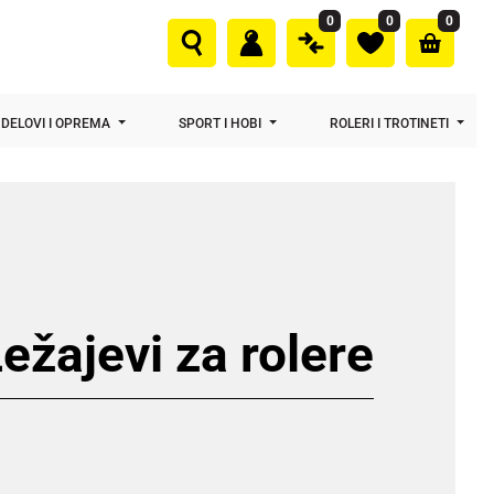
0
0
0
DELOVI I OPREMA
SPORT I HOBI
ROLERI I TROTINETI
ežajevi za rolere