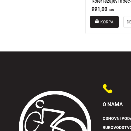
991,00
DIN
KORPA
D
O NAMA
OSNOVNI POD
RUKOVODSTV