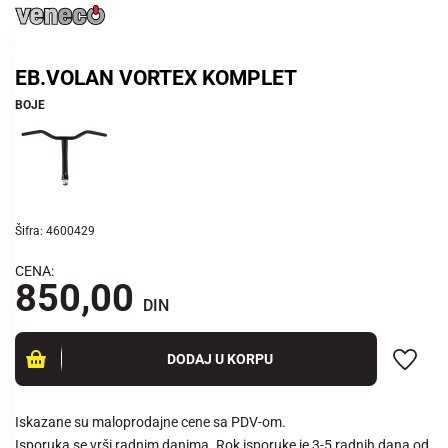
EB.VOLAN VORTEX KOMPLET
BOJE
Šifra: 4600429
CENA:
850,00
DIN
DODAJ U KORPU
Iskazane su maloprodajne cene sa PDV-om.
Isporuka se vrši radnim danima. Rok isporuke je 3-5 radnih dana od