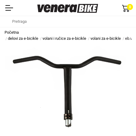
0
Početna
delovi za e-bicikle
volani i ručice za e-bicikle
volani za e-bicikle
eb.vol