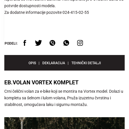
potvrde dostupnosti modela.
Za dodatne informacije pozovite 024-415-02-55
PODELI:
OPIS
DEKLARACIJA
TEHNIČKI DETALJI
EB.VOLAN VORTEX KOMPLET
Crni čelični volan za e-bike koji se montira na Vortex model. Dolazi u
kompletu sa šelnom i lulom volana, Pruža izuzetnu čvrstinu i
stabilnost, omogućava laku i sigurnu montažu.