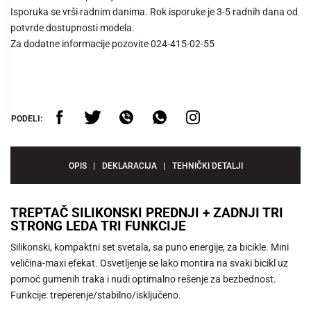
Isporuka se vrši radnim danima. Rok isporuke je 3-5 radnih dana od
potvrde dostupnosti modela.
Za dodatne informacije pozovite 024-415-02-55
PODELI:
OPIS
DEKLARACIJA
TEHNIČKI DETALJI
TREPTAČ SILIKONSKI PREDNJI + ZADNJI TRI
STRONG LEDA TRI FUNKCIJE
Silikonski, kompaktni set svetala, sa puno energije, za bicikle. Mini
veličina-maxi efekat. Osvetljenje se lako montira na svaki bicikl uz
pomoć gumenih traka i nudi optimalno rešenje za bezbednost.
Funkcije: treperenje/stabilno/isključeno.