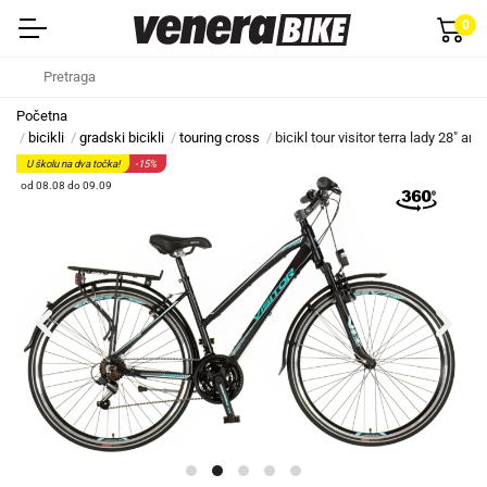
0
Početna
bicikli
gradski bicikli
touring cross
bicikl tour visitor terra lady 28" a
U školu na dva točka!
-15%
od 08.08 do 09.09