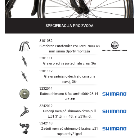
SPECIFIKACIJA PROIZVODA
3101032
Blatobran Eurofender PVC crni 700C 48
mm širina Sporty montaža
3201111
Glava prednja joytech alu crna, 36r
3201112
Glava zadnja joytech alu crna , na
navoj, 36r
3232014
Račna shimano 6 faz amftz066428 14-
28t ##
3242012
Prednji menjač shimano down pull
tz31 31,8mm 48t aftz31tm6t
3242118
Zadnji menjač shimano 6 brzina ty21
rupa ardty21gsdl