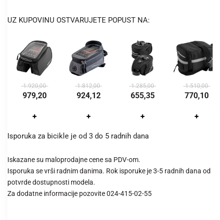
UZ KUPOVINU OSTVARUJETE POPUST NA:
1.920,00
1.812,00
1.285,00
1.510,00
979,20
924,12
655,35
770,10
+
+
+
+
Isporuka za bicikle je od 3 do 5 radnih dana
Iskazane su maloprodajne cene sa PDV-om.
Isporuka se vrši radnim danima. Rok isporuke je 3-5 radnih dana od
potvrde dostupnosti modela.
Za dodatne informacije pozovite 024-415-02-55