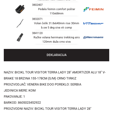
3802407
Pedala feimin comfort poštar
110x68mm
3832071
Volan čelik 31.8x640mm rise 30mm
b.sw 5 deg siva vit comp
3841120
Ručke volana herrmans trekking airo
120mm duža crno siva
DEKLARACIJA
NAZIV: BICIKL TOUR VISITOR TERRA LADY 28" AMORTIZER ALU 18" V-
BRAKE 18 BRZINA 155-178CM (S/M) CRNO TIRKIZ
PROIZVODJAČ: VENERA BIKE DOO POREKLO: SERBIA
JEDINICA MERE: KOM
PAKOVANJE: 1
BARKOD: 8605023452922
PROIZVODNI NAZIV: BICIKL TOUR VISITOR TERRA LADY 28"