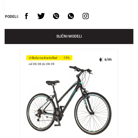
PODELI:
SLIČNI MODELI
U školu na dva točka!
-15%
s/m
od 08.08 do 08.09