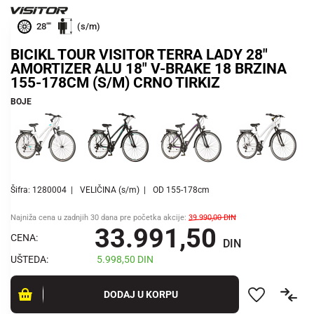
28""
(s/m)
BICIKL TOUR VISITOR TERRA LADY 28"
AMORTIZER ALU 18" V-BRAKE 18 BRZINA
155-178CM (S/M) CRNO TIRKIZ
BOJE
Šifra: 1280004
VELIČINA (s/m)
OD 155-178cm
Najniža cena u zadnjih 30 dana pre početka akcije:
39.990,00
DIN
33.991,50
CENA:
DIN
UŠTEDA:
5.998,50
DIN
DODAJ U KORPU