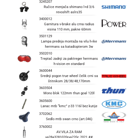
3245207
Ručice menjača shimano l+d 3/6
revoshift aslrs35
3400012
Garnitura v-brake alu crna radius
visina 110 mm, pakne 60mm
3501129
Lampa prednja montaža na vilu h-ike
herrmans sa katadiopterom 3w
3502010
Treptač zadnji za paktreger herrmans
h-vision en standard
3600044
Srednji pogon true wheel čelik crni sa
štitnikom 28/38/48,170mm
3603504
Mono blok 122mm thun goal 120l
3605600
Lanac mtb “kmc” z-33 116l bez kutije
3702062
Sedlo mtb swan crno (art.046)
3760002
AV.VILA ZA RAM
va28a3281020rva220c 2021 ##