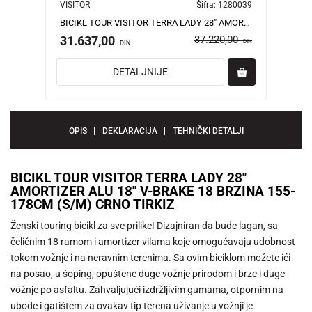
VISITOR
Šifra:
1280039
BICIKL TOUR VISITOR TERRA LADY 28" AMORTIZER ALU 18" V-BRAKE 18 BRZINA 155-178CM (S/M) CRNO TIRKIZ
31.637,00
37.220,00
DIN
DIN
DETALJNIJE
OPIS
DEKLARACIJA
TEHNIČKI DETALJI
BICIKL TOUR VISITOR TERRA LADY 28"
AMORTIZER ALU 18" V-BRAKE 18 BRZINA 155-
178CM (S/M) CRNO TIRKIZ
Ženski touring bicikl za sve prilike! Dizajniran da bude lagan, sa
čeličnim 18 ramom i amortizer vilama koje omogućavaju udobnost
tokom vožnje i na neravnim terenima. Sa ovim biciklom možete ići
na posao, u šoping, opuštene duge vožnje prirodom i brze i duge
vožnje po asfaltu. Zahvaljujući izdržljivim gumama, otpornim na
ubode i gatištem za ovakav tip terena uživanje u vožnji je