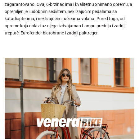
zagarantovano. Ovaj 6-brzinac ima i kvalitetnu Shimano opremu, a
opremljen je i udobnim sedištem, neklizajućim pedalama sa
katadiopterima, i neklizajućim ručicama volana. Pored toga, od
opreme koja dolazi uz njega izdvajamao Lampu prednju i zadnji
treptač, Eurofender blatobrane i zadnji paktreger.