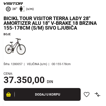
28""
(s/m)
BICIKL TOUR VISITOR TERRA LADY 28"
AMORTIZER ALU 18" V-BRAKE 18 BRZINA
155-178CM (S/M) SIVO LJUBIČA
BOJE
Šifra: 1280057
VELIČINA (s/m)
OD 155-178cm
CENA:
37.350,00
DIN
DODAJ U KORPU