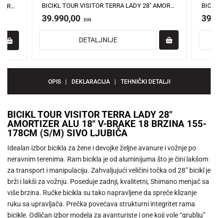
BICIKL TOUR VISITOR TERRA LADY 28" AMORTIZER ALU 18" V-BRAKE 18 BRZINA 155-178CM (S/M) BELO TIRKIZ
BICIKL TOUR VISITOR TERRA LADY 28" AMORTIZER ALU 18" V-BRAKE 18 BRZINA 155-178CM (S/M) BELO TIRKIZ
39.990,00
39.
DIN
DETALJNIJE
OPIS
DEKLARACIJA
TEHNIČKI DETALJI
BICIKL TOUR VISITOR TERRA LADY 28"
AMORTIZER ALU 18" V-BRAKE 18 BRZINA 155-
178CM (S/M) SIVO LJUBIČA
Idealan izbor bicikla za žene i devojke željne avanure i vožnje po
neravnim terenima. Ram bicikla je od aluminijuma što je čini lakšom
za transport i manipulaciju. Zahvaljujući veličini točka od 28” bicikl je
brži i lakši za vožnju. Poseduje zadnji, kvalitetni, Shimano menjač sa
više brzina. Ručke bicikla su tako napravljene da spreče klizanje
ruku sa upravljača. Prečka povećava strukturni integritet rama
bicikle. Odličan izbor modela za avanturiste i one koji vole “grublju”