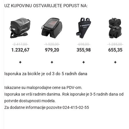
UZ KUPOVINU OSTVARUJETE POPUST NA:
2.417,00
1.920,00
698,00
1.285,00
1.232,67
979,20
355,98
655,35
+
+
+
+
Isporuka za bicikle je od 3 do 5 radnih dana
Iskazane su maloprodajne cene sa PDV-om.
Isporuka se vrši radnim danima. Rok isporuke je 3-5 radnih dana od
potvrde dostupnosti modela.
Za dodatne informacije pozovite 024-415-02-55