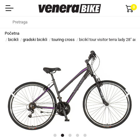
0
Početna
bicikli
gradski bicikli
touring cross
bicikl tour visitor terra lady 28" a