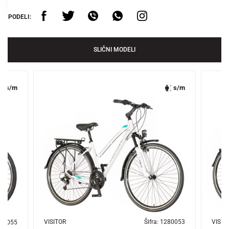
PODELI:
SLIČNI MODELI
s/m
s/m
VISITOR
Šifra:
1280053
VISIT
80055