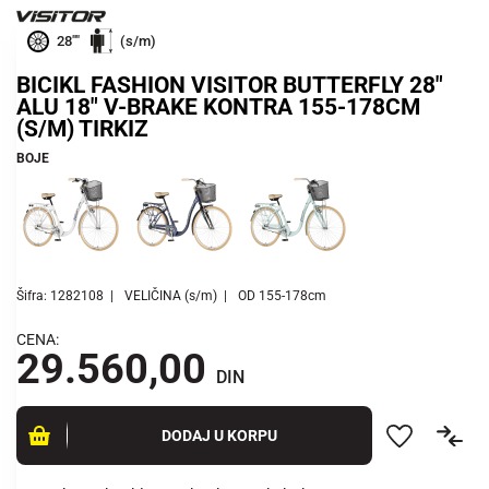
28""
(s/m)
BICIKL FASHION VISITOR BUTTERFLY 28"
ALU 18" V-BRAKE KONTRA 155-178CM
(S/M) TIRKIZ
BOJE
Šifra: 1282108
VELIČINA (s/m)
OD 155-178cm
CENA:
29.560,00
DIN
DODAJ U KORPU