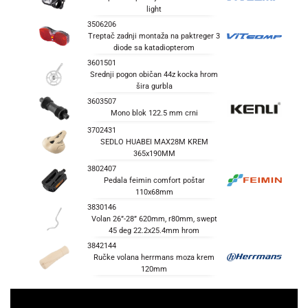
light
3506206
Treptač zadnji montaža na paktreger 3
diode sa katadiopterom
3601501
Srednji pogon običan 44z kocka hrom
šira gurbla
3603507
Mono blok 122.5 mm crni
3702431
SEDLO HUABEI MAX28M KREM
365x190MM
3802407
Pedala feimin comfort poštar
110x68mm
3830146
Volan 26”-28” 620mm, r80mm, swept
45 deg 22.2x25.4mm hrom
3842144
Ručke volana herrmans moza krem
120mm