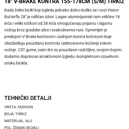
18" V-BRAKE KONTRA 155-178CM (S/M) TIRKIZ
Kada želite bicikl koji izgleda jednako dobro koliko se i vozi Visitor
Butterfly 28" je odličan izbor. Lagan aluminijumski ram veličine 18
inča i veliki točkovi od 28 inča omogućavaju prijatnu i sigurnu
vožnju kroz gradske ulice i svakodnevne rute. Opremljen je
prednjom V-Brake kočnicom i zadnjom kontra kočnicom koje
obezbeđuju pouzdanu kontrolu i jednostavno kočenje tokom
vožnje. CST gume, osim što su pouzdane i izdržljive, svojom bojom
dodatno doprinose atraktivnom izgledu i kompletnom vizuelnom
utisku bicikla.
TEHNIČKI DETALJI
VRSTA: FASHION
BOJA: TIRKIZ
MATERIJAL: ALU
POL: ŽENSKI BICIKLI