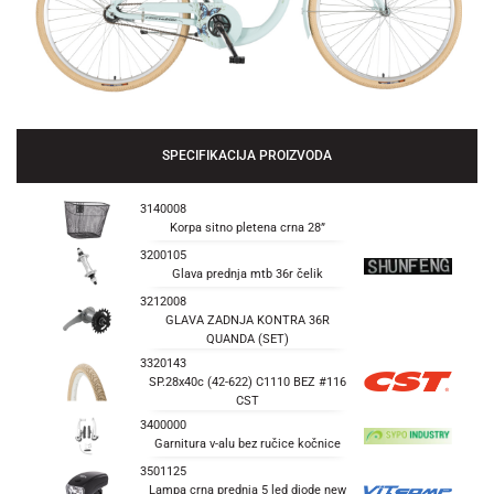
SPECIFIKACIJA PROIZVODA
3140008
Korpa sitno pletena crna 28”
3200105
Glava prednja mtb 36r čelik
3212008
GLAVA ZADNJA KONTRA 36R
QUANDA (SET)
3320143
SP.28x40c (42-622) C1110 BEZ #116
CST
3400000
Garnitura v-alu bez ručice kočnice
3501125
Lampa crna prednja 5 led diode new