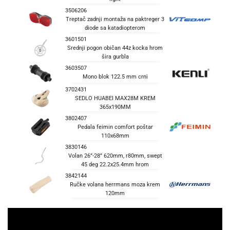
3506206
Treptač zadnji montaža na paktreger 3
diode sa katadiopterom
3601501
Srednji pogon običan 44z kocka hrom
šira gurbla
3603507
Mono blok 122.5 mm crni
3702431
SEDLO HUABEI MAX28M KREM
365x190MM
3802407
Pedala feimin comfort poštar
110x68mm
3830146
Volan 26”-28” 620mm, r80mm, swept
45 deg 22.2x25.4mm hrom
3842144
Ručke volana herrmans moza krem
120mm