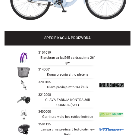
SPECIFIKACIJA PROIZVODA
3101019
Blatobran za lad265 sa drzacima 26”
gw
3140001
Korpa prednja sitno pletena
3200105
Glava prednja mtb 36r čelik
3212008
GLAVA ZADNJA KONTRA 36R
QUANDA (SET)
3400000
Garnitura v-alu bez ručice kočnice
3501125
Lampa crna prednja 5 led diode new
light