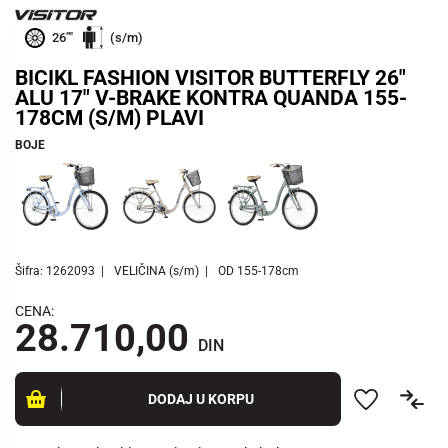
26""
(s/m)
BICIKL FASHION VISITOR BUTTERFLY 26"
ALU 17" V-BRAKE KONTRA QUANDA 155-
178CM (S/M) PLAVI
BOJE
Šifra: 1262093
VELIČINA (s/m)
OD 155-178cm
CENA:
28.710,00
DIN
DODAJ U KORPU