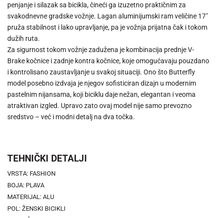
penjanje i silazak sa bicikla, čineći ga izuzetno praktičnim za
svakodnevne gradske vožnje. Lagan aluminijumski ram veličine 17"
pruža stabilnost i lako upravljanje, pa je vožnja prijatna čak i tokom
dužih ruta.
Za sigurnost tokom vožnje zadužena je kombinacija prednje V-
Brake kočnice i zadnje kontra kočnice, koje omogućavaju pouzdano
i kontrolisano zaustavljanje u svakoj situaciji. Ono što Butterfly
model posebno izdvaja je njegov sofisticiran dizajn u modernim
pastelnim nijansama, koji biciklu daje nežan, elegantan i veoma
atraktivan izgled. Upravo zato ovaj model nije samo prevozno
sredstvo – već i modni detalj na dva točka.
TEHNIČKI DETALJI
VRSTA: FASHION
BOJA: PLAVA
MATERIJAL: ALU
POL: ŽENSKI BICIKLI