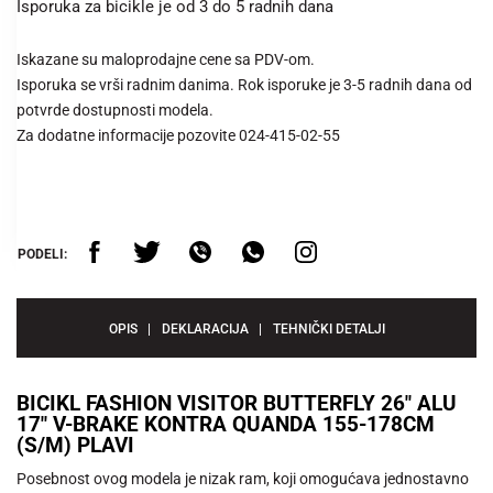
Isporuka za bicikle je od 3 do 5 radnih dana
Iskazane su maloprodajne cene sa PDV-om.
Isporuka se vrši radnim danima. Rok isporuke je 3-5 radnih dana od
potvrde dostupnosti modela.
Za dodatne informacije pozovite 024-415-02-55
PODELI:
OPIS
DEKLARACIJA
TEHNIČKI DETALJI
BICIKL FASHION VISITOR BUTTERFLY 26" ALU
17" V-BRAKE KONTRA QUANDA 155-178CM
(S/M) PLAVI
Posebnost ovog modela je nizak ram, koji omogućava jednostavno