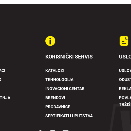
KORISNIČKI SERVIS
USLO
ACI
KATALOZI
USLOV
O
TEHNOLOGIJA
ODUST
INOVACIONI CENTAR
REKL
ETNJA
BRENDOVI
POVL
TRŽIŠ
PRODAVNICE
SERTIFIKATI I UPUTSTVA