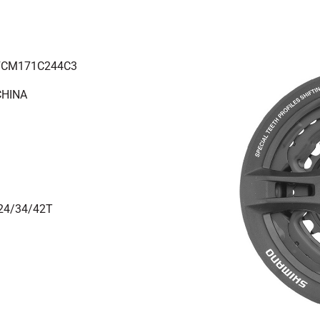
AFCM171C244C3
CHINA
24/34/42T