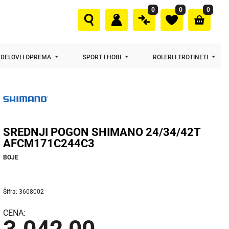
0
0
0
DELOVI I OPREMA
SPORT I HOBI
ROLERI I TROTINETI
SREDNJI POGON SHIMANO 24/34/42T
AFCM171C244C3
BOJE
Šifra: 3608002
CENA: