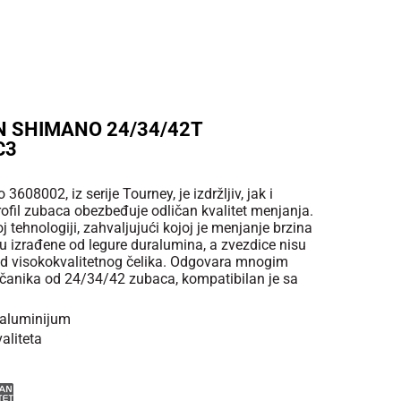
N SHIMANO 24/34/42T
C3
608002, iz serije Tourney, je izdržljiv, jak i
ofil zubaca obezbeđuje odličan kvalitet menjanja.
 tehnologiji, zahvaljujući kojoj je menjanje brzina
 su izrađene od legure duralumina, a zvezdice nisu
 od visokokvalitetnog čelika. Odgovara mnogim
nčanika od 24/34/42 zubaca, kompatibilan je sa
 aluminijum
aliteta