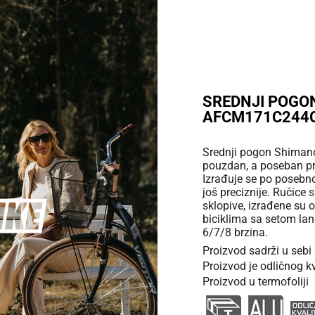
SREDNJI POGO
AFCM171C244
Srednji pogon Shimano 3
pouzdan, a poseban pr
Izrađuje se po posebnoj
još preciznije. Ručice
sklopive, izrađene su
biciklima sa setom la
6/7/8 brzina.
Proizvod sadrži u sebi
Proizvod je odličnog kv
Proizvod u termofoliji