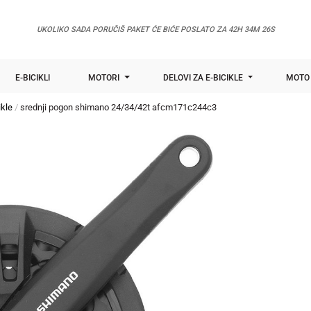
UKOLIKO SADA PORUČIŠ PAKET ĆE BIĆE POSLATO ZA
42H 34M 25S
E-BICIKLI
MOTORI
DELOVI ZA E-BICIKLE
MOTO 
ikle
srednji pogon shimano 24/34/42t afcm171c244c3