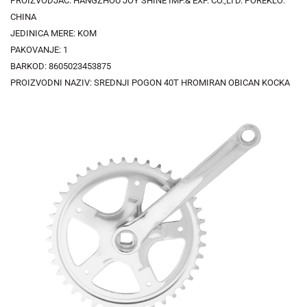
PROIZVODJAČ: HANGZHOU JOY SHINE IMP.& EXP. CO.,LTD. POREKLO:
CHINA
JEDINICA MERE: KOM
PAKOVANJE: 1
BARKOD: 8605023453875
PROIZVODNI NAZIV: SREDNJI POGON 40T HROMIRAN OBICAN KOCKA