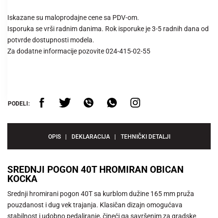
Iskazane su maloprodajne cene sa PDV-om.
Isporuka se vrši radnim danima. Rok isporuke je 3-5 radnih dana od
potvrde dostupnosti modela.
Za dodatne informacije pozovite 024-415-02-55
PODELI:
OPIS
DEKLARACIJA
TEHNIČKI DETALJI
SREDNJI POGON 40T HROMIRAN OBICAN
KOCKA
Srednji hromirani pogon 40T sa kurblom dužine 165 mm pruža
pouzdanost i dug vek trajanja. Klasičan dizajn omogućava
stabilnost i udobno pedaliranje, čineći ga savršenim za gradske