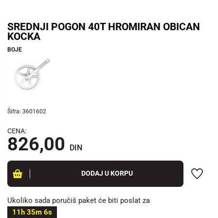
SREDNJI POGON 40T HROMIRAN OBICAN
KOCKA
BOJE
Šifra: 3601602
CENA:
826,00
DIN
DODAJ U KORPU
Ukoliko sada poručiš paket će biti poslat za
11h 35m 6s