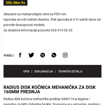
30h 38m 9s
Iskazane su maloprodajne cene sa PDV-om.
Isporuka se vrši radnim danima. Rok isporuke je 3-5 radnih dana od
potvrde dostupnosti modela.
Za dodatne informacije pozovite 024-415-02-55
PODELI:
OPIS
DEKLARACIJA
TEHNIČKI DETALJI
RADIUS DISK KOČNICA MEHANIČKA ZA DISK
160MM PREDNJA
Radius disk kočnica mehanička prednja 3400116 je lagana i
pogodna za Mtb i hibridne bicikle. Dostupna je u setovima, prednja i