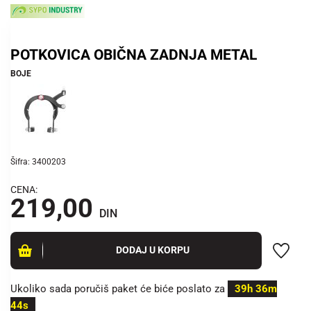
POTKOVICA OBIČNA ZADNJA METAL
BOJE
Šifra: 3400203
CENA:
219,00
DIN
DODAJ U KORPU
Ukoliko sada poručiš paket će biće poslato za
39h 36m
43s