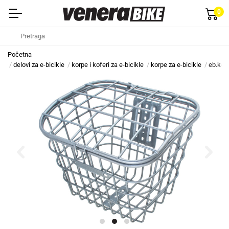
0
Početna
delovi za e-bicikle
korpe i koferi za e-bicikle
korpe za e-bicikle
eb.kor