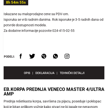
8h 54m 55s
Iskazane su maloprodajne cene sa PDV-om.
Isporuka se vrši radnim danima. Rok isporuke je 3-5 radnih dana od
potvrde dostupnosti modela.
Za dodatne informacije pozovite 024-415-02-55
PODELI:
OPIS
DEKLARACIJA
TEHNIČKI DETALJI
EB.KORPA PREDNJA VENECO MASTER 4/ULTRA
AMP
Prednja rešetkasta korpa, savršena za pijacu, poseduje i poklopac
koji je bitan prilikom vožnje kako stvari ne bi ispale ne neravnom