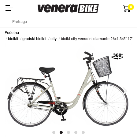
0
Početna
bicikli
gradski bicikli
city
bicikl city venssini diamante 26x1.3/8" 17" 