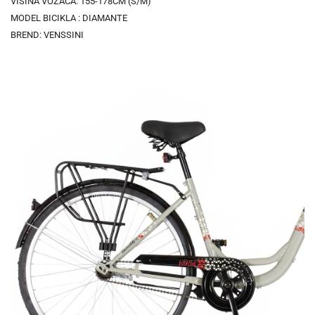
VISINA VOZAČA: 155-178CM (S/M)
MODEL BICIKLA : DIAMANTE
BREND: VENSSINI