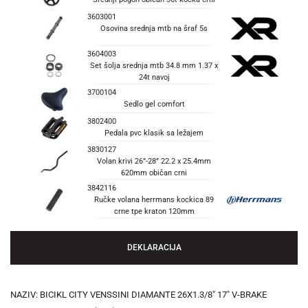
3603001
Osovina srednja mtb na šraf 5s
3604003
Set šolja srednja mtb 34.8 mm 1.37 x
24t navoj
3700104
Sedlo gel comfort
3802400
Pedala pvc klasik sa ležajem
3830127
Volan krivi 26”-28” 22.2 x 25.4mm
620mm običan crni
3842116
Ručke volana herrmans kockica 89
crne tpe kraton 120mm
DEKLARACIJA
NAZIV: BICIKL CITY VENSSINI DIAMANTE 26X1.3/8" 17" V-BRAKE