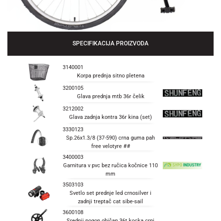
SPECIFIKACIJA PROIZVODA
3140001
Korpa prednja sitno pletena
3200105
Glava prednja mtb 36r čelik
3212002
Glava zadnja kontra 36r kina (set)
3330123
Sp.26x1.3/8 (37-590) crna guma pah
free velotyre ##
3400003
Garnitura v pvc bez ručica kočnice 110
mm
3503103
Svetlo set prednje led crnosilver i
zadnji treptač cat sibe-sail
3600108
Srednji pogon običan 36t kocka crni