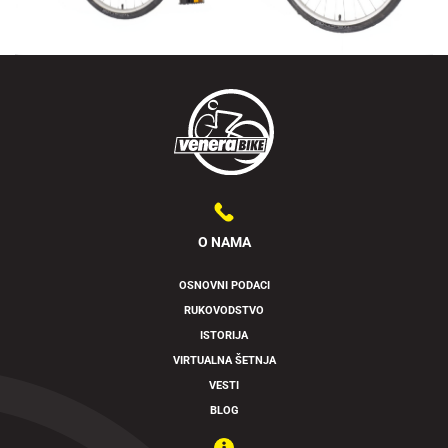
O NAMA
OSNOVNI PODACI
RUKOVODSTVO
Swipe to spin
ISTORIJA
VIRTUALNA ŠETNJA
VESTI
BLOG