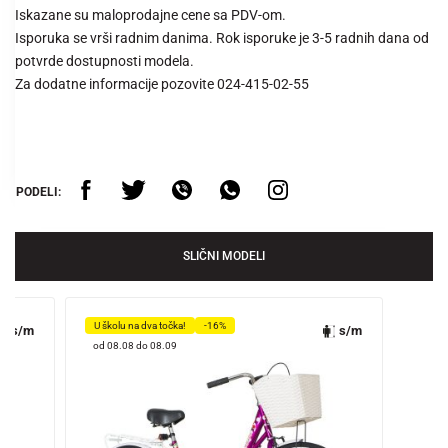
Iskazane su maloprodajne cene sa PDV-om.
Isporuka se vrši radnim danima. Rok isporuke je 3-5 radnih dana od
potvrde dostupnosti modela.
Za dodatne informacije pozovite 024-415-02-55
PODELI:
SLIČNI MODELI
U školu na dva točka!
-16%
s/m
s/m
od 08.08 do 08.09