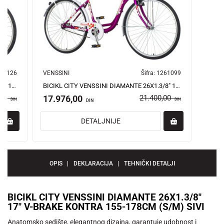
61126
VENSSINI
Šifra:
1261099
BICIKL CITY VENSSINI DIAMANTE 26X1.3/8" 17" V-BRAKE 6 BRZINA 155-178CM (S/M) BELO CRVENI
BICIKL CITY VENSSINI DIAMANTE 26X1.3/8" 19" V-BRAKE KONTRA 155-178CM (S/M) LJUBIČASTI
,00
17.976,00
21.400,00
DIN
DIN
DIN
DETALJNIJE
OPIS
DEKLARACIJA
TEHNIČKI DETALJI
BICIKL CITY VENSSINI DIAMANTE 26X1.3/8"
17" V-BRAKE KONTRA 155-178CM (S/M) SIVI
Anatomsko sedište, elegantnog dizajna, garantuje udobnost i