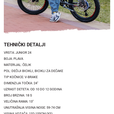
TEHNIČKI DETALJI
VRSTA: JUNIOR 24
BOJA: PLAVA
MATERIJAL: ČELIK
POL: DEČIJI BICIKLI, BICIKLI ZA DEČAKE
TIP KOČNICE: V-BRAKE
DIMENZIJA TOČKA: 24"
UZRAST DETETA: OD 10 DO 12 GODINA
BROJ BRZINA: 18 S
VELIČINA RAMA: 13"
UNUTRAŠNJA VISINA NOGE: 59-74 CM
VISINA VOZAČA: 132-155CM (XS)