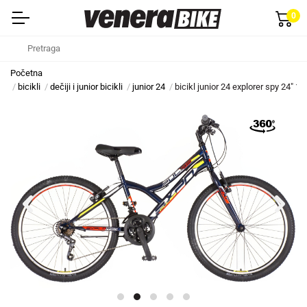
0
Početna
bicikli
dečiji i junior bicikli
junior 24
bicikl junior 24 explorer spy 24" 1