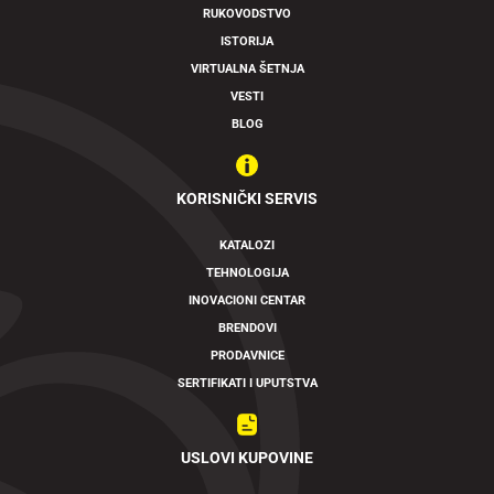
RUKOVODSTVO
Swipe to spin
ISTORIJA
VIRTUALNA ŠETNJA
VESTI
BLOG
KORISNIČKI SERVIS
KATALOZI
TEHNOLOGIJA
INOVACIONI CENTAR
BRENDOVI
PRODAVNICE
SERTIFIKATI I UPUTSTVA
USLOVI KUPOVINE