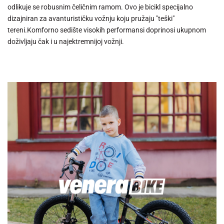
odlikuje se robusnim čeličnim ramom. Ovo je bicikl specijalno
dizajniran za avanturističku vožnju koju pružaju "teški"
tereni.Komforno sedište visokih performansi doprinosi ukupnom
doživljaju čak i u najektremnijoj vožnji.