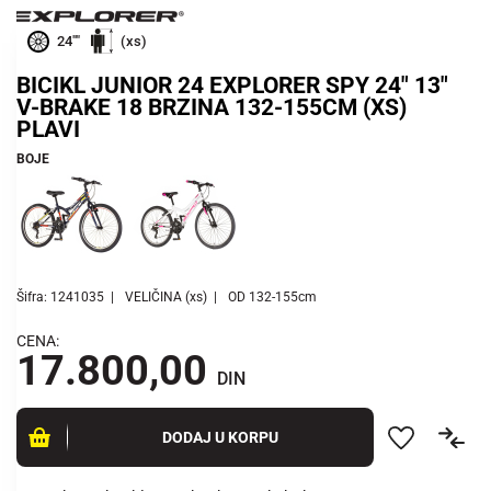
24""
(xs)
BICIKL JUNIOR 24 EXPLORER SPY 24" 13"
V-BRAKE 18 BRZINA 132-155CM (XS)
PLAVI
BOJE
Šifra: 1241035
VELIČINA (xs)
OD 132-155cm
CENA:
17.800,00
DIN
DODAJ U KORPU