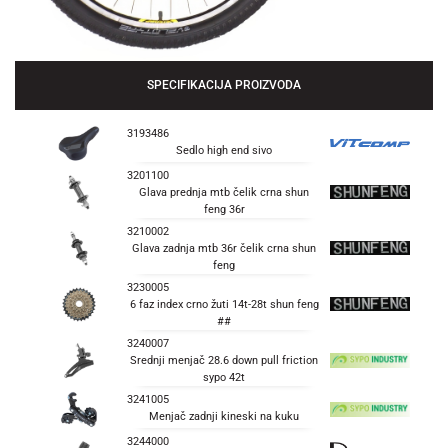
SPECIFIKACIJA PROIZVODA
3193486
Sedlo high end sivo
3201100
Glava prednja mtb čelik crna shun
feng 36r
3210002
Glava zadnja mtb 36r čelik crna shun
feng
3230005
6 faz index crno žuti 14t-28t shun feng
##
3240007
Srednji menjač 28.6 down pull friction
sypo 42t
3241005
Menjač zadnji kineski na kuku
3244000