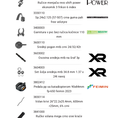
Ručice menjača revo shift power
ekonomik 3 friksn 6 index
3330110
Sp.24x2.125 (57-507) crna guma pah
free velotyre
3400003
Garnitura v pvc bez ručica kočnice 110
mm
3600110
Srednji pogon mtb crni 24/32/42t
3603002
Osovina srednja mtb na šraf 3p
3604003
Set šolja srednja mtb 34.8 mm 1.37 x
24t navoj
3802412
Pedala pp sa katadiopterom 90x84mm
fp-650 feimin 2023
3830114
Volan krivi 26”22.2x25.4mm, 600mm
r25mm, 6% crni
3841000
Ručke volana mega crno sive kraće