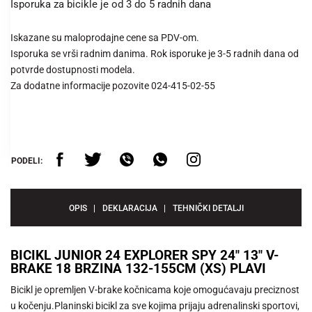
Isporuka za bicikle je od 3 do 5 radnih dana
Iskazane su maloprodajne cene sa PDV-om.
Isporuka se vrši radnim danima. Rok isporuke je 3-5 radnih dana od
potvrde dostupnosti modela.
Za dodatne informacije pozovite 024-415-02-55
PODELI:
OPIS
DEKLARACIJA
TEHNIČKI DETALJI
BICIKL JUNIOR 24 EXPLORER SPY 24" 13" V-
BRAKE 18 BRZINA 132-155CM (XS) PLAVI
Bicikl je opremljen V-brake kočnicama koje omogućavaju preciznost
u kočenju.Planinski bicikl za sve kojima prijaju adrenalinski sportovi,