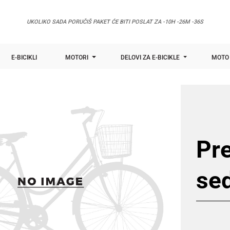
UKOLIKO SADA PORUČIŠ PAKET ĆE BITI POSLAT ZA
-10H -26M -36S
E-BICIKLI
MOTORI
DELOVI ZA E-BICIKLE
MOTO 
Pre
sed