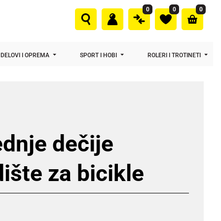
0
0
0
DELOVI I OPREMA
SPORT I HOBI
ROLERI I TROTINETI
dnje dečije
ište za bicikle