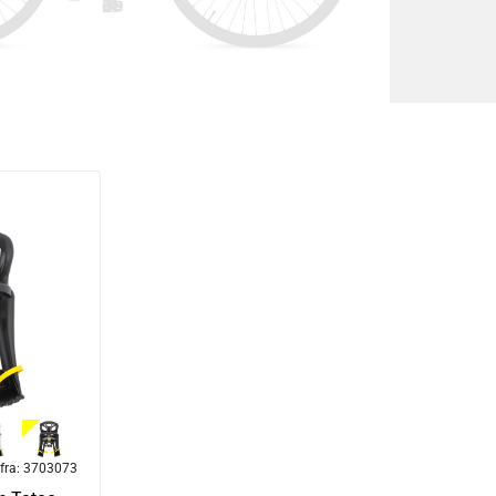
fra:
3703073