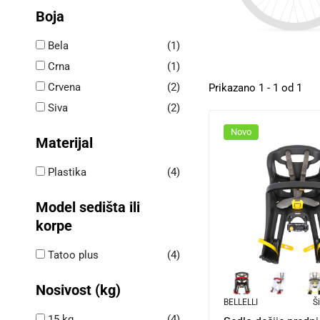
Boja
Bela
(1)
Crna
(1)
Crvena
(2)
Prikazano 1 - 1 od 1
Siva
(2)
Novo
Materijal
Plastika
(4)
Model sedišta ili
korpe
Tatoo plus
(4)
Nosivost (kg)
BELLELLI
Ši
15 kg
(4)