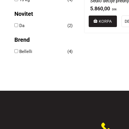
5.860,00
DIN
Novitet
KORPA
D
Da
(2)
Brend
Bellelli
(4)