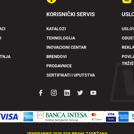
KORISNIČKI SERVIS
USLO
ACI
KATALOZI
USLOV
O
TEHNOLOGIJA
ODUST
INOVACIONI CENTAR
REKL
ETNJA
BRENDOVI
POVL
TRŽIŠ
PRODAVNICE
SERTIFIKATI I UPUTSTVA
VENERABIKE 2026 SVA PRAVA ZADRŽANA