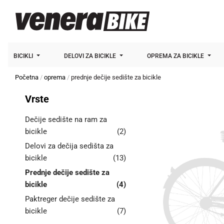
BICIKLI
DELOVI ZA BICIKLE
OPREMA ZA BICIKLE
Početna
oprema
prednje dečije sedište za bicikle
Vrste
Dečije sedište na ram za
bicikle
(2)
Delovi za dečija sedišta za
bicikle
(13)
Prednje dečije sedište za
bicikle
(4)
Paktreger dečije sedište za
bicikle
(7)