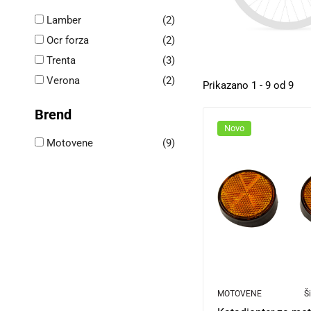
Lamber
(2)
Ocr forza
(2)
Trenta
(3)
Verona
(2)
Prikazano 1 - 9 od 9
Brend
Novo
Motovene
(9)
MOTOVENE
Ši