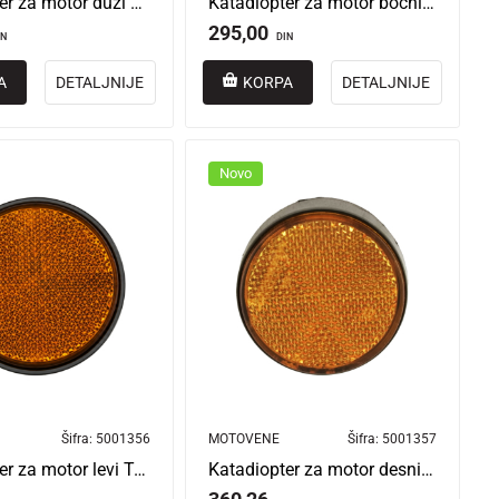
Katadiopter za motor duzi pravougaoni 20100102203000 Forza OCR
Katadiopter za motor bočni 20100102202900 Forza OCR
295,00
IN
DIN
A
DETALJNIJE
KORPA
DETALJNIJE
Novo
Šifra:
5001356
MOTOVENE
Šifra:
5001357
Katadiopter za motor levi Trenta
Katadiopter za motor desni Trenta