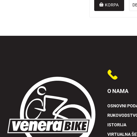
KORPA
D
O NAMA
OSNOVNI POD
RUKOVODSTV
ISTORIJA
VIRTUALNA Š