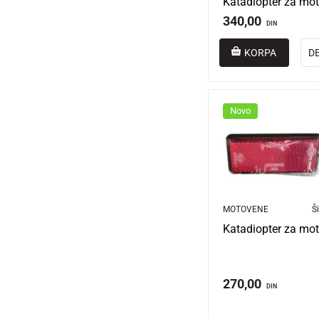
340,00
DIN
KORPA
D
Novo
MOTOVENE
Ši
270,00
DIN