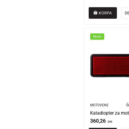
KORPA
D
Novo
MOTOVENE
Ši
360,26
DIN