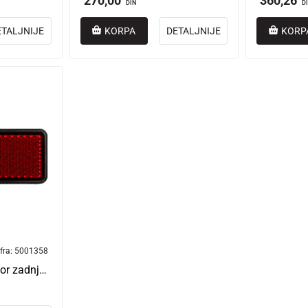
270,00
360,26
DIN
D
ETALJNIJE
KORPA
DETALJNIJE
KORP
fra:
5001358
Katadiopter za motor zadnji Trenta