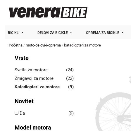
BICIKLI
DELOVI ZA BICIKLE
OPREMA ZA BICIKLE
Početna
moto-delovi-i-oprema
katadiopteri za motore
Vrste
Svetla za motore
(24)
Žmigavci za motore
(22)
Katadiopteri za motore
(9)
Novitet
Da
(9)
Model motora