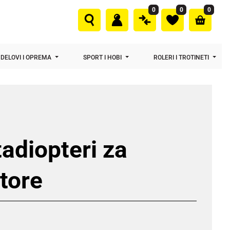
0
0
0
DELOVI I OPREMA
SPORT I HOBI
ROLERI I TROTINETI
adiopteri za
tore