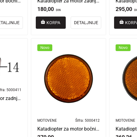
Katadiopter za motor bočni Ironman
Katadiopter za motor zadnji Ironman
180,00
295,00
DIN
D
ETALJNIJE
KORPA
DETALJNIJE
KORP
Novo
Novo
fra:
5000411
Katadiopter za motor zadnji 2030-10-00000 Verona LI
MOTOVENE
Šifra:
5000412
MOTOVENE
Katadiopter za motor bočni 2029-10-00000 Verona LI