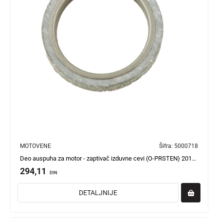
MOTOVENE
Šifra:
5000718
Deo auspuha za motor - zaptivač izduvne cevi (O-PRSTEN) 20100101611700 Forza OCR
294,11
DIN
DETALJNIJE