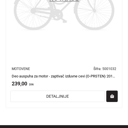
MOTOVENE
Šifra:
5001032
Deo auspuha za motor - zaptivač izduvne cevi (O-PRSTEN) 20100101603001 New Adviser
239,00
DIN
DETALJNIJE