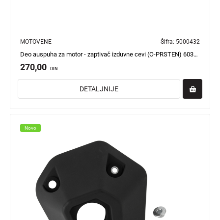
MOTOVENE
Šifra:
5000432
Deo auspuha za motor - zaptivač izduvne cevi (O-PRSTEN) 6030-10-00002 Verona LI
270,00
DIN
DETALJNIJE
Novo