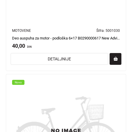
MOTOVENE
Šifra:
5001030
Deo auspuha za motor - podloška 6×17 B0290000617 New Adviser
40,00
DIN
DETALJNIJE
Novo