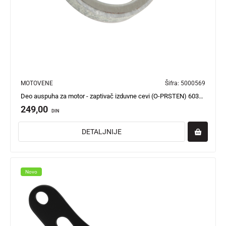
MOTOVENE
Šifra:
5000569
Deo auspuha za motor - zaptivač izduvne cevi (O-PRSTEN) 6030-30-00000 New Flash HF
249,00
DIN
DETALJNIJE
Novo