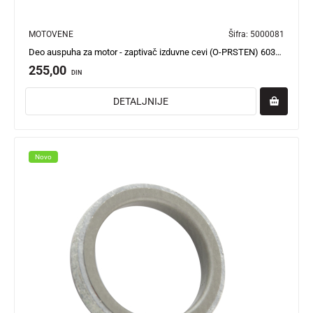
MOTOVENE
Šifra:
5000081
Deo auspuha za motor - zaptivač izduvne cevi (O-PRSTEN) 6030-49-00000 Torino JOG-B
255,00
DIN
DETALJNIJE
Novo