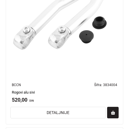
BCCN
Šifra:
3834004
Rogovi alu sivi
520,00
DIN
DETALJNIJE