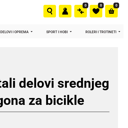
0
0
0
DELOVI I OPREMA
SPORT I HOBI
ROLERI I TROTINETI
ali delovi srednjeg
ona za bicikle