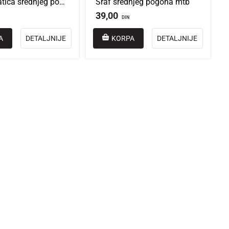
Kontra matica srednjeg pogona obična tw
Šraf srednjeg pogona mtb
39,00
DIN
A
DETALJNIJE
KORPA
DETALJNIJE