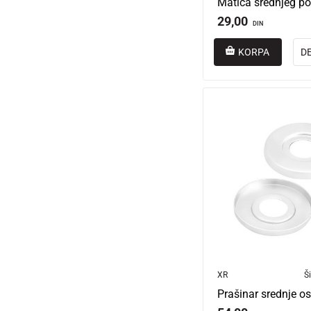
Matica srednjeg p
29,00
DIN
KORPA
D
XR
Ši