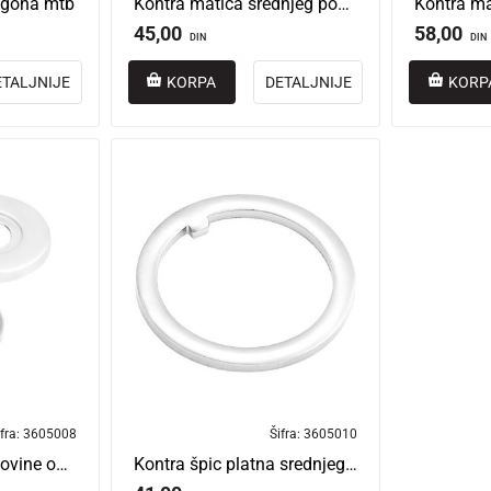
ogona mtb
Kontra matica srednjeg pogona 34.8mm crna
45,00
58,00
DIN
DIN
ETALJNIJE
KORPA
DETALJNIJE
KORP
fra:
3605008
Šifra:
3605010
Prašinar srednje osovine običan tw
Kontra špic platna srednjeg pogona obična tw