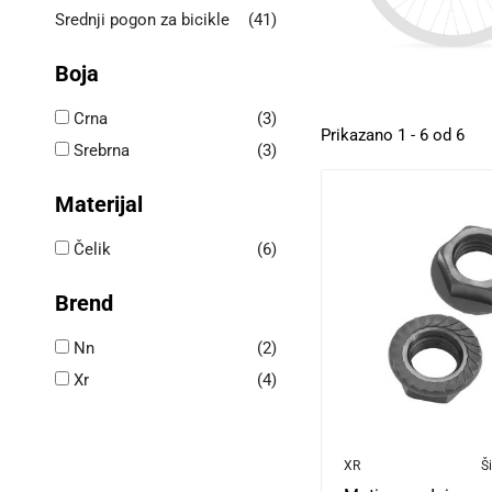
Srednji pogon za bicikle
(41)
Boja
Crna
(3)
Prikazano 1 - 6 od 6
Srebrna
(3)
Materijal
Čelik
(6)
Brend
Nn
(2)
Xr
(4)
XR
Ši