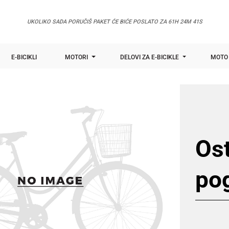
UKOLIKO SADA PORUČIŠ PAKET ĆE BIĆE POSLATO ZA
61H 24M 41S
E-BICIKLI
MOTORI
DELOVI ZA E-BICIKLE
MOTO 
Ost
pog