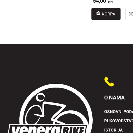
54,00
DIN
KORPA
D
O NAMA
OSNOVNI POD
RUKOVODSTV
ISTORIJA