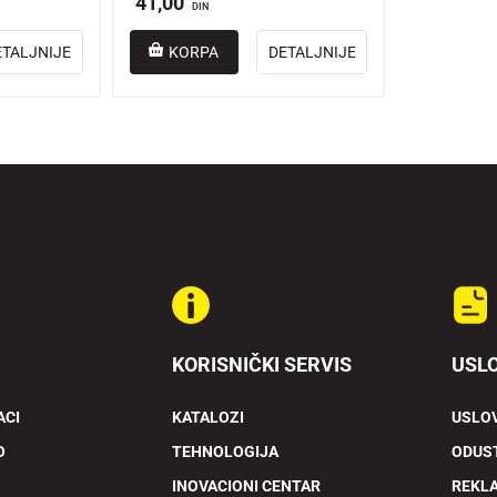
41,00
DIN
ETALJNIJE
KORPA
DETALJNIJE
KORISNIČKI SERVIS
USLO
ACI
KATALOZI
USLOV
O
TEHNOLOGIJA
ODUST
INOVACIONI CENTAR
REKL