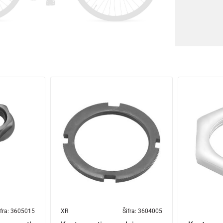
fra:
3605015
XR
Šifra:
3604005