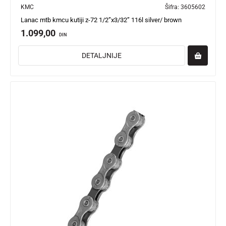
KMC
Šifra:
3605602
Lanac mtb kmcu kutiji z-72 1/2”x3/32” 116l silver/ brown
1.099,00
DIN
DETALJNIJE