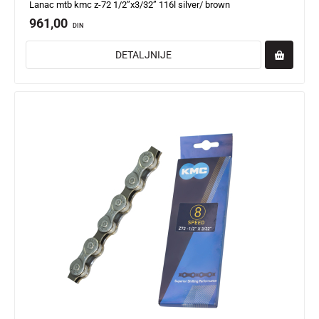
Lanac mtb kmc z-72 1/2”x3/32” 116l silver/ brown
961,00
DIN
DETALJNIJE