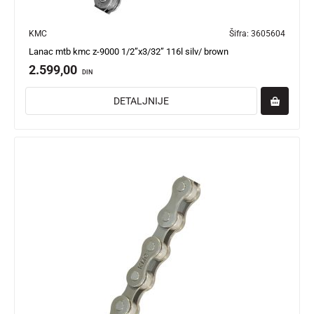
KMC
Šifra:
3605604
Lanac mtb kmc z-9000 1/2”x3/32” 116l silv/ brown
2.599,00
DIN
DETALJNIJE