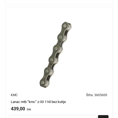
KMC
Šifra:
3605600
Lanac mtb “kmc” z-33 116l bez kutije
439,00
DIN