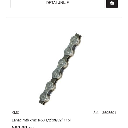
DETALJNIJE
KMC
Šifra:
3605601
Lanac mtb kmc z-50 1/2”x3/32” 116l
592,00