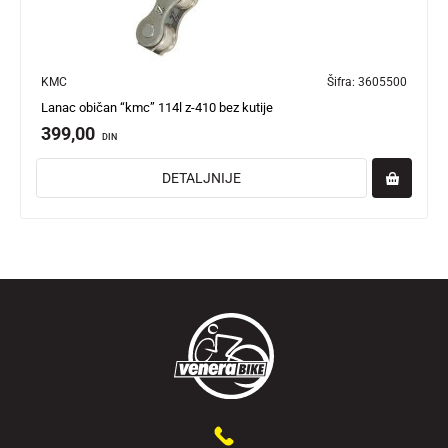
KMC
Šifra:
3605500
Lanac običan “kmc” 114l z-410 bez kutije
399,00
DIN
DETALJNIJE