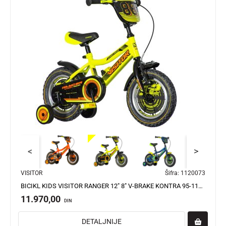
<
>
VISITOR
Šifra:
1120073
BICIKL KIDS VISITOR RANGER 12" 8" V-BRAKE KONTRA 95-115CM (12") NEON ŽUTI UV
11.970,00
DIN
DETALJNIJE