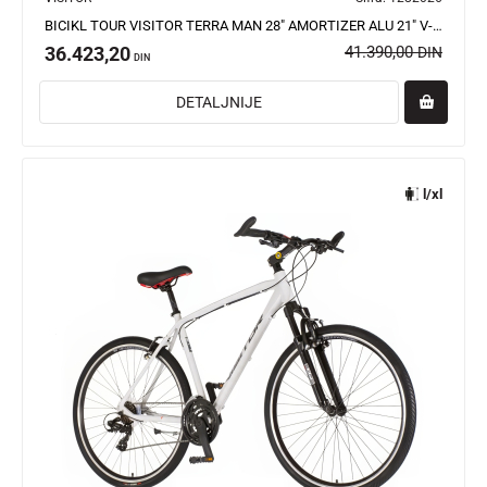
BICIKL TOUR VISITOR TERRA MAN 28" AMORTIZER ALU 21" V-BRAKE 21 BRZINA 167-192CM (L/XL) BELI
36.423,20
41.390,00
DIN
DIN
DETALJNIJE
l/xl