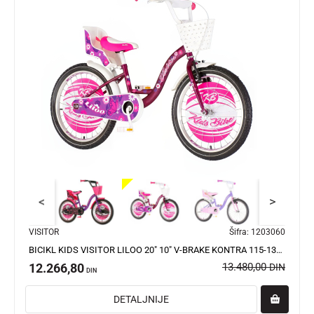
<
>
VISITOR
Šifra:
1203060
BICIKL KIDS VISITOR LILOO 20" 10" V-BRAKE KONTRA 115-135CM (20") LJUBIČASTI PERLA SJAJ UV
12.266,80
13.480,00
DIN
DIN
DETALJNIJE