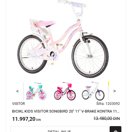
<
>
VISITOR
Šifra:
1203092
BICIKL KIDS VISITOR SONGBIRD 20" 11" V-BRAKE KONTRA 115-135CM (20") ROZE
11.997,20
13.480,00
DIN
DIN