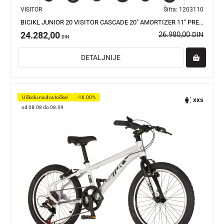
VISITOR
Šifra:
1203110
BICIKL JUNIOR 20 VISITOR CASCADE 20" AMORTIZER 11" PREDNJI I ZADNJI DISK 6 BRZINA 115-135CM (20") BO
24.282,00
26.980,00
DIN
DIN
DETALJNIJE
U školu na dva točka!
-16.00%
xxs
od 08.08 do 08.09