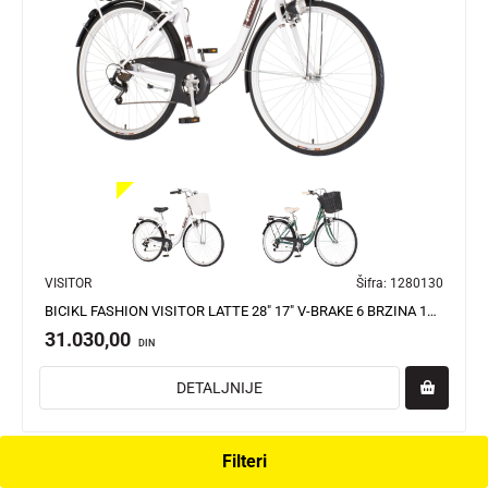
VISITOR
Šifra:
1280130
BICIKL FASHION VISITOR LATTE 28" 17" V-BRAKE 6 BRZINA 155-178CM (S/M) BELO BRAON
31.030,00
DIN
DETALJNIJE
Filteri
s/m