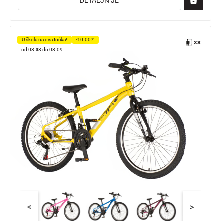
DETALJNIJE
U školu na dva točka!
-10.00%
xs
od 08.08 do 08.09
<
>