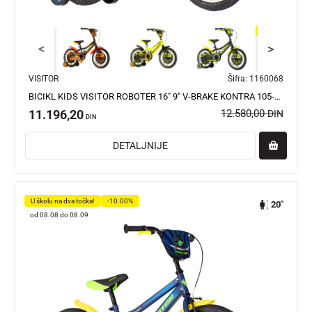
<
>
VISITOR
Šifra:
1160068
BICIKL KIDS VISITOR ROBOTER 16" 9" V-BRAKE KONTRA 105-125CM (16") PLAVI PERLA
11.196,20
12.580,00
DIN
DIN
DETALJNIJE
U školu na dva točka!
-10.00%
20"
od 08.08 do 08.09