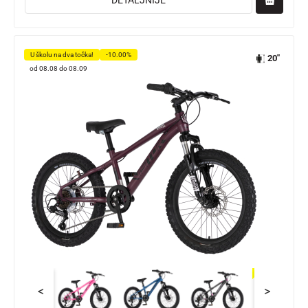
DETALJNIJE
U školu na dva točka!
-10.00%
20"
od 08.08 do 08.09
<
>