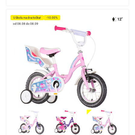
U školu na dva točka!
-10.00%
12"
od 08.08 do 08.09