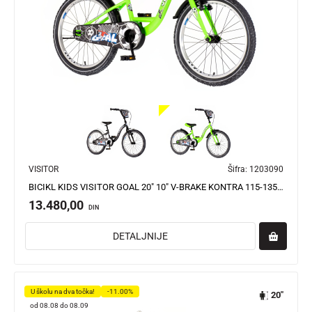
VISITOR
Šifra:
1203090
BICIKL KIDS VISITOR GOAL 20" 10" V-BRAKE KONTRA 115-135CM (20") NEON ZELENI
13.480,00
DIN
DETALJNIJE
U školu na dva točka!
-11.00%
20"
od 08.08 do 08.09