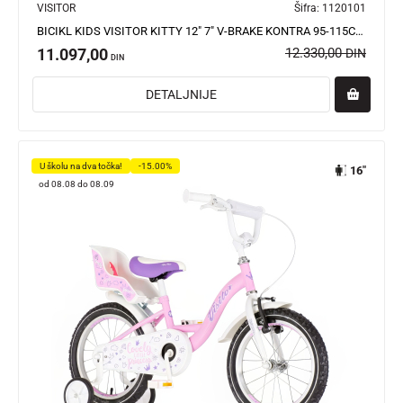
VISITOR
Šifra:
1120101
BICIKL KIDS VISITOR KITTY 12" 7" V-BRAKE KONTRA 95-115CM (12") ROZE
11.097,00
12.330,00
DIN
DIN
DETALJNIJE
U školu na dva točka!
-15.00%
16"
od 08.08 do 08.09