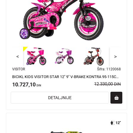
<
>
VISITOR
Šifra:
1120068
BICIKL KIDS VISITOR STAR 12" 9" V-BRAKE KONTRA 95-115CM (12") CRNO LJUBIČASTI
10.727,10
12.330,00
DIN
DIN
DETALJNIJE
12"