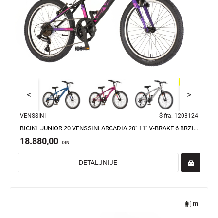
<
>
VENSSINI
Šifra:
1203124
BICIKL JUNIOR 20 VENSSINI ARCADIA 20" 11" V-BRAKE 6 BRZINA 120-142CM (XXS) CRNO LJUBIČASTI
18.880,00
DIN
DETALJNIJE
m