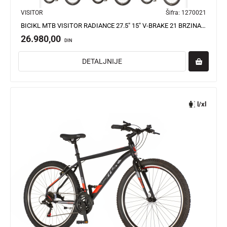
VISITOR
Šifra:
1270021
BICIKL MTB VISITOR RADIANCE 27.5" 15" V-BRAKE 21 BRZINA 158-175CM (M) SIVI
26.980,00
DIN
DETALJNIJE
l/xl