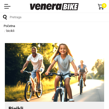
0
Početna
bicikli
Bicikli