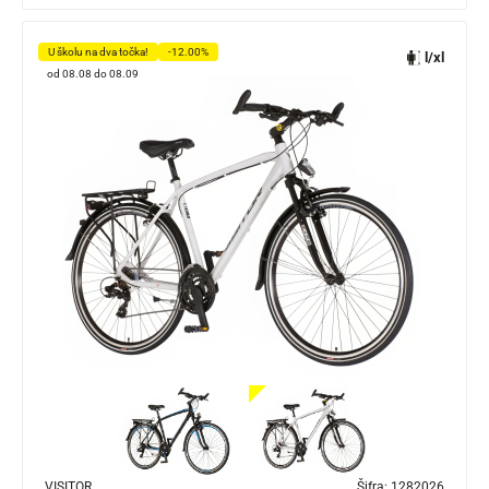
U školu na dva točka!
-12.00%
l/xl
od 08.08 do 08.09
VISITOR
Šifra:
1282026