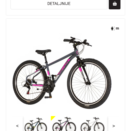
DETALJNIJE
m
<
>