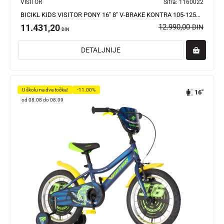
VISITOR
Šifra:
1160022
BICIKL KIDS VISITOR PONY 16" 8" V-BRAKE KONTRA 105-125CM (16") LJUBIČASTI PERLA
11.431,20
12.990,00
DIN
DIN
DETALJNIJE
U školu na dva točka!
-11.00%
16"
od 08.08 do 08.09