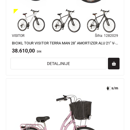
VISITOR
Šifra:
1282029
BICIKL TOUR VISITOR TERRA MAN 28" AMORTIZER ALU 21" V-BRAKE 21 BRZINA 167-192CM (L/XL) BELI
38.610,00
DIN
DETALJNIJE
s/m