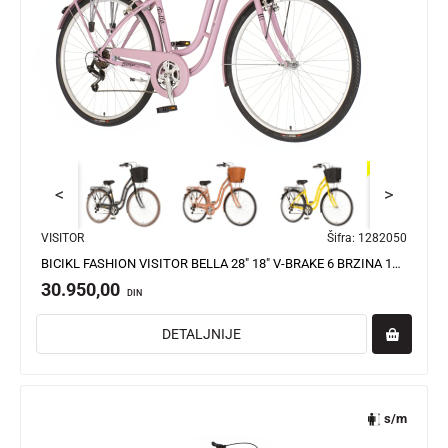
<
>
VISITOR
Šifra:
1282050
BICIKL FASHION VISITOR BELLA 28" 18" V-BRAKE 6 BRZINA 155-178CM(S/M) ROZE
30.950,00
DIN
DETALJNIJE
s/m