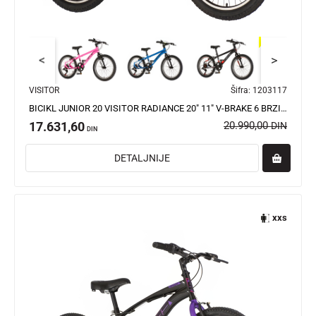
<
>
VISITOR
Šifra:
1203117
BICIKL JUNIOR 20 VISITOR RADIANCE 20" 11" V-BRAKE 6 BRZINA 120-142CM (XXS) SIVI
17.631,60
20.990,00
DIN
DIN
DETALJNIJE
xxs