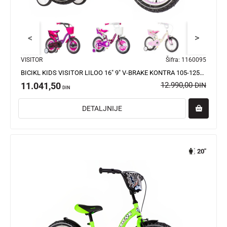
<
>
VISITOR
Šifra:
1160095
BICIKL KIDS VISITOR LILOO 16" 9" V-BRAKE KONTRA 105-125CM (16") ROZE
11.041,50
12.990,00
DIN
DIN
DETALJNIJE
20"