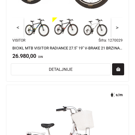
<
>
VISITOR
Šifra:
1270029
BICIKL MTB VISITOR RADIANCE 27.5" 19" V-BRAKE 21 BRZINA 167-192CM (L/XL) CRNO CRVENI
26.980,00
DIN
DETALJNIJE
s/m