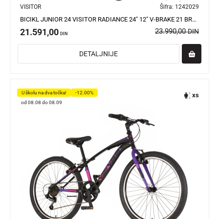
VISITOR
Šifra:
1242029
BICIKL JUNIOR 24 VISITOR RADIANCE 24" 12" V-BRAKE 21 BRZINA 132-155CM (XS) ŽUTI PERLA
21.591,00
23.990,00
DIN
DIN
DETALJNIJE
U školu na dva točka!
-12.00%
xs
od 08.08 do 08.09