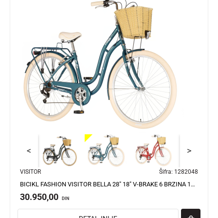
<
>
VISITOR
Šifra:
1282048
BICIKL FASHION VISITOR BELLA 28" 18" V-BRAKE 6 BRZINA 155-178CM(S/M) PLAVI
30.950,00
DIN