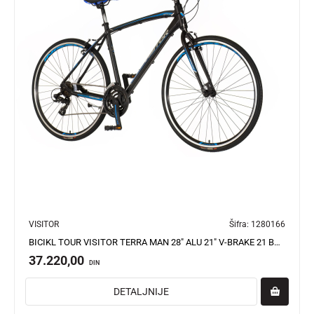
VISITOR
Šifra:
1280166
BICIKL TOUR VISITOR TERRA MAN 28" ALU 21" V-BRAKE 21 BRZINA 167-192CM (L/XL) CRNO PLAVI
37.220,00
DIN
DETALJNIJE