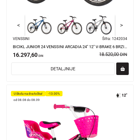
<
>
VENSSINI
Šifra:
1242034
BICIKL JUNIOR 24 VENSSINI ARCADIA 24" 12" V-BRAKE 6 BRZINA 132-155CM (XS) CRNO LJUBIČASTI
16.297,60
18.520,00
DIN
DIN
DETALJNIJE
U školu na dva točka!
-13.00%
12"
od 08.08 do 08.09