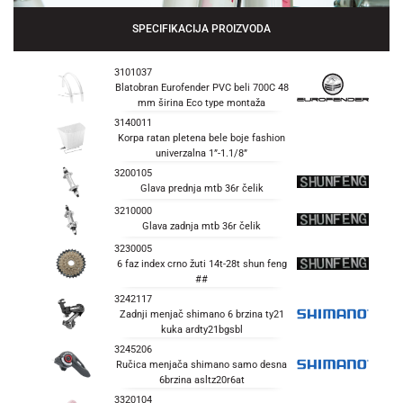
SPECIFIKACIJA PROIZVODA
3101037
Blatobran Eurofender PVC beli 700C 48
mm širina Eco type montaža
3140011
Korpa ratan pletena bele boje fashion
univerzalna 1”-1.1/8”
3200105
Glava prednja mtb 36r čelik
3210000
Glava zadnja mtb 36r čelik
3230005
6 faz index crno žuti 14t-28t shun feng
##
3242117
Zadnji menjač shimano 6 brzina ty21
kuka ardty21bgsbl
3245206
Ručica menjača shimano samo desna
6brzina asltz20r6at
3320104