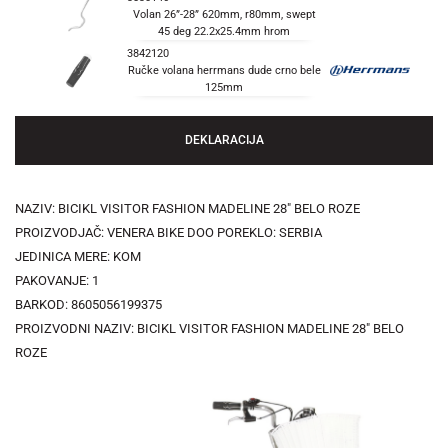
Volan 26”-28” 620mm, r80mm, swept
45 deg 22.2x25.4mm hrom
3842120
Ručke volana herrmans dude crno bele
125mm
DEKLARACIJA
NAZIV: BICIKL VISITOR FASHION MADELINE 28" BELO ROZE
PROIZVODJAČ: VENERA BIKE DOO POREKLO: SERBIA
JEDINICA MERE: KOM
PAKOVANJE: 1
BARKOD: 8605056199375
PROIZVODNI NAZIV: BICIKL VISITOR FASHION MADELINE 28" BELO
ROZE