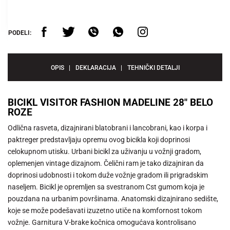
PODELI:
OPIS
DEKLARACIJA
TEHNIČKI DETALJI
BICIKL VISITOR FASHION MADELINE 28" BELO
ROZE
Odlična rasveta, dizajnirani blatobrani i lancobrani, kao i korpa i
paktreger predstavljaju opremu ovog bicikla koji doprinosi
celokupnom utisku. Urbani bicikl za uživanju u vožnji gradom,
oplemenjen vintage dizajnom. Čelični ram je tako dizajniran da
doprinosi udobnosti i tokom duže vožnje gradom ili prigradskim
naseljem. Bicikl je opremljen sa svestranom Cst gumom koja je
pouzdana na urbanim površinama. Anatomski dizajnirano sedište,
koje se može podešavati izuzetno utiče na komfornost tokom
vožnje. Garnitura V-brake kočnica omogućava kontrolisano