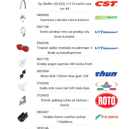
Sp.28x40c (42-622) c1110 svetlo roza
cst ##
3400000
Garnitura v-alu bez ručice kočnice
3501108
Svetlo prednje retro za prednju vilu
hrom komplet
3506206
Treptač zadnji montaža na paktreger 3
diode sa katadiopterom
3601105
Srednji pogon sportski 44t kocka hrom
3603504
Mono blok 122mm thun goal 120l
3702043
Sedlo mtb route (art.041) bele boje
3726503
Štitnik zadnjeg točka za fashion i
family
3802407
Pedala feimin comfort poštar
110x68mm
3830146