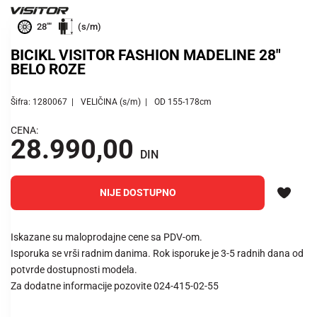
28""
(s/m)
BICIKL VISITOR FASHION MADELINE 28"
BELO ROZE
Šifra: 1280067
VELIČINA (s/m)
OD 155-178cm
CENA:
28.990,00
DIN
NIJE DOSTUPNO
Iskazane su maloprodajne cene sa PDV-om.
Isporuka se vrši radnim danima. Rok isporuke je 3-5 radnih dana od
potvrde dostupnosti modela.
Za dodatne informacije pozovite 024-415-02-55