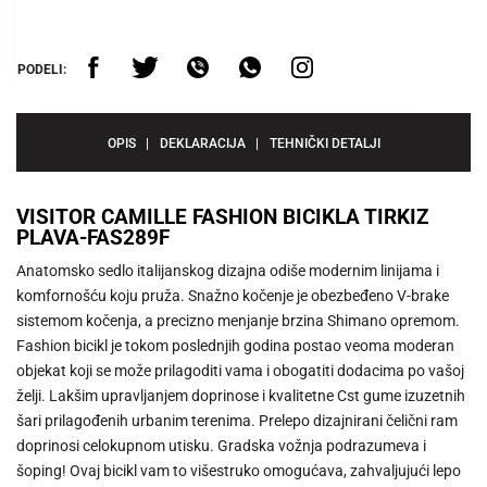
PODELI:
OPIS
DEKLARACIJA
TEHNIČKI DETALJI
VISITOR CAMILLE FASHION BICIKLA TIRKIZ
PLAVA-FAS289F
Anatomsko sedlo italijanskog dizajna odiše modernim linijama i
komfornošću koju pruža. Snažno kočenje je obezbeđeno V-brake
sistemom kočenja, a precizno menjanje brzina Shimano opremom.
Fashion bicikl je tokom poslednjih godina postao veoma moderan
objekat koji se može prilagoditi vama i obogatiti dodacima po vašoj
želji. Lakšim upravljanjem doprinose i kvalitetne Cst gume izuzetnih
šari prilagođenih urbanim terenima. Prelepo dizajnirani čelični ram
doprinosi celokupnom utisku. Gradska vožnja podrazumeva i
šoping! Ovaj bicikl vam to višestruko omogućava, zahvaljujući lepo