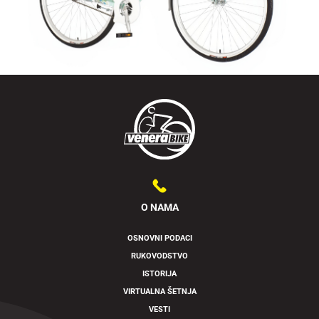
O NAMA
OSNOVNI PODACI
RUKOVODSTVO
Swipe to spin
ISTORIJA
VIRTUALNA ŠETNJA
VESTI