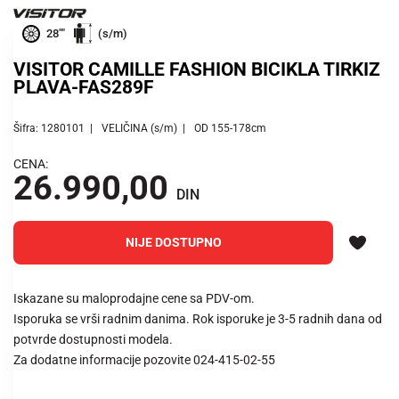
28""
(s/m)
VISITOR CAMILLE FASHION BICIKLA TIRKIZ
PLAVA-FAS289F
Šifra: 1280101
VELIČINA (s/m)
OD 155-178cm
CENA:
26.990,00
DIN
NIJE DOSTUPNO
Iskazane su maloprodajne cene sa PDV-om.
Isporuka se vrši radnim danima. Rok isporuke je 3-5 radnih dana od
potvrde dostupnosti modela.
Za dodatne informacije pozovite 024-415-02-55