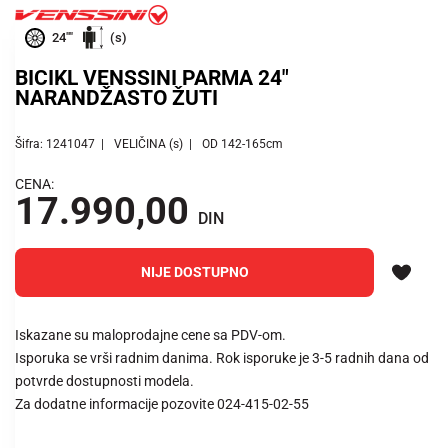
24""
(s)
BICIKL VENSSINI PARMA 24"
NARANDŽASTO ŽUTI
Šifra: 1241047
VELIČINA (s)
OD 142-165cm
CENA:
17.990,00
DIN
NIJE DOSTUPNO
Iskazane su maloprodajne cene sa PDV-om.
Isporuka se vrši radnim danima. Rok isporuke je 3-5 radnih dana od
potvrde dostupnosti modela.
Za dodatne informacije pozovite 024-415-02-55