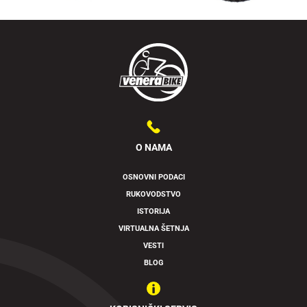
O NAMA
OSNOVNI PODACI
RUKOVODSTVO
Swipe to spin
ISTORIJA
VIRTUALNA ŠETNJA
VESTI
BLOG