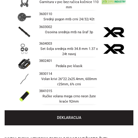
Garnitura v pvc bez ručica kočnice 110
mm
3600110
Srednji pogon mtb crni 24/32/42t
3603002
Osovina srednja mtb na šraf 3p
3604003
Set šolja srednja mtb 34.8 mm 1.37 x
24t navoj
3802401
Pedala pvc klasik
3830114
Volan krivi 26”22.2x25.4mm, 600mm
r25mm, 6% crni
3841015
Ručke volana mega crno neon žute
kraće 92mm
DEKLARACIJA