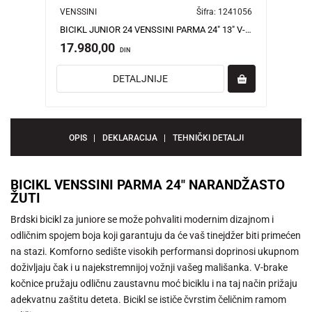
VENSSINI
Šifra:
1241056
BICIKL JUNIOR 24 VENSSINI PARMA 24" 13" V-BRAKE 18 BRZINA 155-178CM (S/M) PLAVI
17.980,00
DIN
DETALJNIJE
OPIS
DEKLARACIJA
TEHNIČKI DETALJI
BICIKL VENSSINI PARMA 24" NARANDŽASTO
ŽUTI
Brdski bicikl za juniore se može pohvaliti modernim dizajnom i
odličnim spojem boja koji garantuju da će vaš tinejdžer biti primećen
na stazi. Komforno sedište visokih performansi doprinosi ukupnom
doživljaju čak i u najekstremnijoj vožnji vašeg mališanka. V-brake
kočnice pružaju odličnu zaustavnu moć biciklu i na taj način prižaju
adekvatnu zaštitu deteta. Bicikl se ističe čvrstim čeličnim ramom