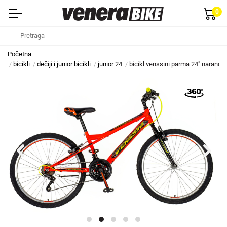
0
Početna
bicikli
dečiji i junior bicikli
junior 24
bicikl venssini parma 24" narandža