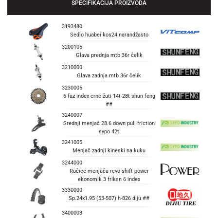
SPECIFIKACIJA PROIZVODA
3193480
Sedlo huabei kos24 narandžasto
3200105
Glava prednja mtb 36r čelik
3210000
Glava zadnja mtb 36r čelik
3230005
6 faz index crno žuti 14t-28t shun feng
##
3240007
Srednji menjač 28.6 down pull friction
sypo 42t
3241005
Menjač zadnji kineski na kuku
3244000
Ručice menjača revo shift power
ekonomik 3 friksn 6 index
3330000
Sp.24x1.95 (53-507) h-826 diju ##
3400003