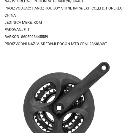
NAZIV: SREDNJI POGON MTB CRNI 28/38/48T
PROIZVODJAČ: HANGZHOU JOY SHINE IMP.& EXP. CO.,LTD. POREKLO:
CHINA
JEDINICA MERE: KOM
PAKOVANJE: 1
BARKOD: 8605023445559
PROIZVODNI NAZIV: SREDNJI POGON MTB CRNI 28/38/48T