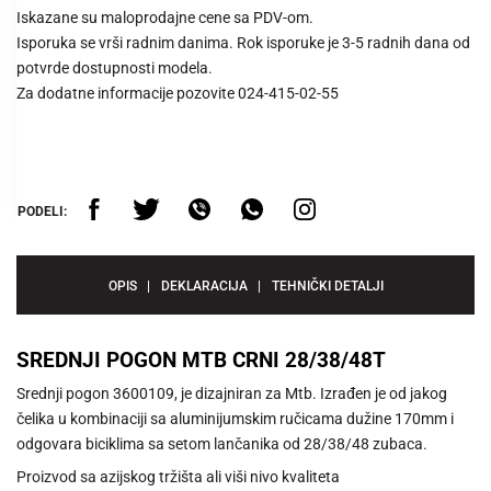
Iskazane su maloprodajne cene sa PDV-om.
Isporuka se vrši radnim danima. Rok isporuke je 3-5 radnih dana od
potvrde dostupnosti modela.
Za dodatne informacije pozovite 024-415-02-55
PODELI:
OPIS
DEKLARACIJA
TEHNIČKI DETALJI
SREDNJI POGON MTB CRNI 28/38/48T
Srednji pogon 3600109, je dizajniran za Mtb. Izrađen je od jakog
čelika u kombinaciji sa aluminijumskim ručicama dužine 170mm i
odgovara biciklima sa setom lančanika od 28/38/48 zubaca.
Proizvod sa azijskog tržišta ali viši nivo kvaliteta