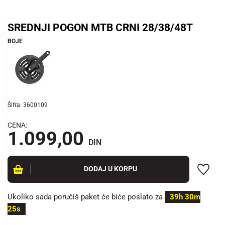
SREDNJI POGON MTB CRNI 28/38/48T
BOJE
Šifra: 3600109
CENA:
1.099,00
DIN
DODAJ U KORPU
Ukoliko sada poručiš paket će biće poslato za
39h 30m
25s