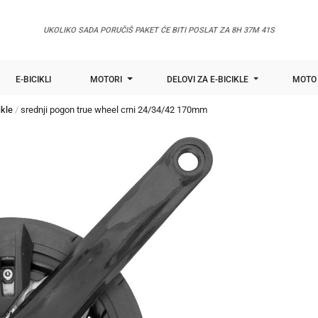
UKOLIKO SADA PORUČIŠ PAKET ĆE BITI POSLAT ZA
8H 37M 39S
E-BICIKLI
MOTORI
DELOVI ZA E-BICIKLE
MOTO 
ikle
srednji pogon true wheel crni 24/34/42 170mm