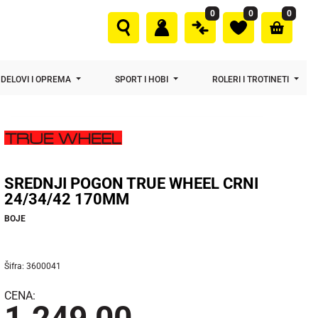
0
0
0
DELOVI I OPREMA
SPORT I HOBI
ROLERI I TROTINETI
SREDNJI POGON TRUE WHEEL CRNI
24/34/42 170MM
BOJE
Šifra: 3600041
CENA: