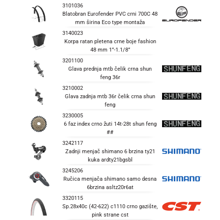
3101036
Blatobran Eurofender PVC crni 700C 48
mm širina Eco type montaža
3140023
Korpa ratan pletena crne boje fashion
48 mm 1”-1.1/8”
3201100
Glava prednja mtb čelik crna shun
feng 36r
3210002
Glava zadnja mtb 36r čelik crna shun
feng
3230005
6 faz index crno žuti 14t-28t shun feng
##
3242117
Zadnji menjač shimano 6 brzina ty21
kuka ardty21bgsbl
3245206
Ručica menjača shimano samo desna
6brzina asltz20r6at
3320115
Sp.28x40c (42-622) c1110 crno gazište,
pink strane cst