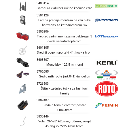
3400114
Garnitura v-alu bez ručice kočnice crne
3501129
Lampa prednja montaža na vilu h-ike
herrmans sa katadiopterom 3w
3506206
Treptač zadnji montaža na paktreger 3
diode sa katadiopterom
3601105
Srednji pogon sportski 44t kocka hrom
3603507
Mono blok 122.5 mm crni
3702085
Sedlo mtb route (art.041) dandelion
3726503
Štitnik zadnjeg točka za fashion i
family
3802407
Pedala feimin comfort poštar
110x68mm
3830146
Volan 26”-28” 620mm, r80mm, swept
45 deg 22.2x25.4mm hrom