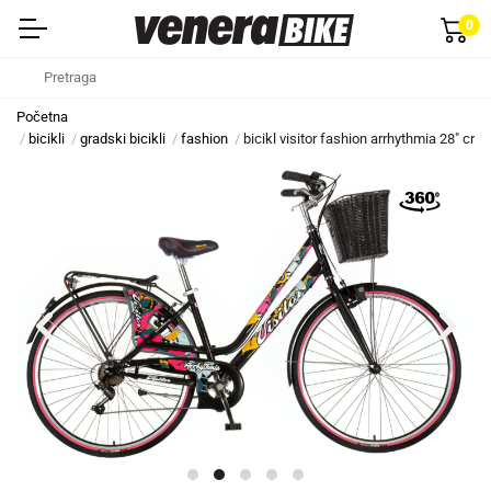
0
Početna
bicikli
gradski bicikli
fashion
bicikl visitor fashion arrhythmia 28" crno