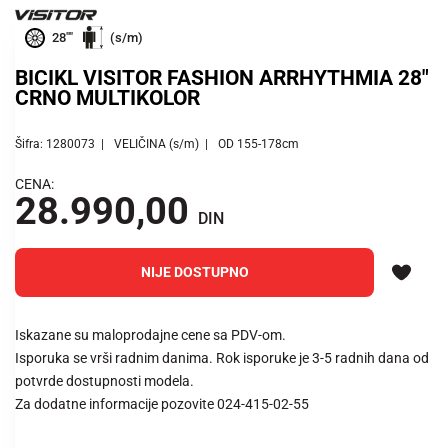
28""
(s/m)
BICIKL VISITOR FASHION ARRHYTHMIA 28"
CRNO MULTIKOLOR
Šifra: 1280073
VELIČINA (s/m)
OD 155-178cm
CENA:
28.990,00
DIN
NIJE DOSTUPNO
Iskazane su maloprodajne cene sa PDV-om.
Isporuka se vrši radnim danima. Rok isporuke je 3-5 radnih dana od
potvrde dostupnosti modela.
Za dodatne informacije pozovite 024-415-02-55