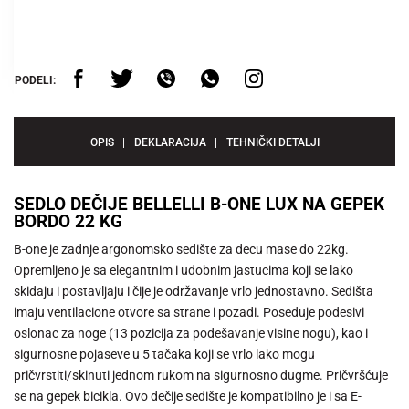
PODELI:
OPIS
DEKLARACIJA
TEHNIČKI DETALJI
SEDLO DEČIJE BELLELLI B-ONE LUX NA GEPEK
BORDO 22 KG
B-one je zadnje argonomsko sedište za decu mase do 22kg.
Opremljeno je sa elegantnim i udobnim jastucima koji se lako
skidaju i postavljaju i čije je održavanje vrlo jednostavno. Sedišta
imaju ventilacione otvore sa strane i pozadi. Poseduje podesivi
oslonac za noge (13 pozicija za podešavanje visine nogu), kao i
sigurnosne pojaseve u 5 tačaka koji se vrlo lako mogu
pričvrstiti/skinuti jednom rukom na sigurnosno dugme. Pričvršćuje
se na gepek bicikla. Ovo dečije sedište je kompatibilno je i sa E-