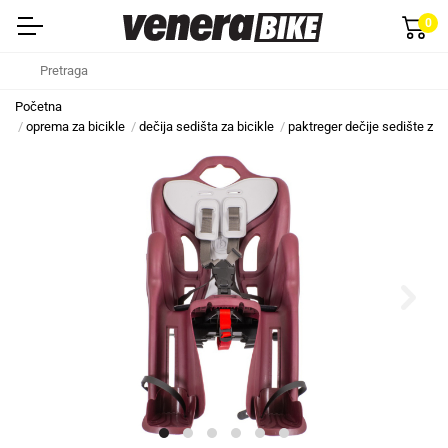
0
Početna
oprema za bicikle
dečija sedišta za bicikle
paktreger dečije sedište za b