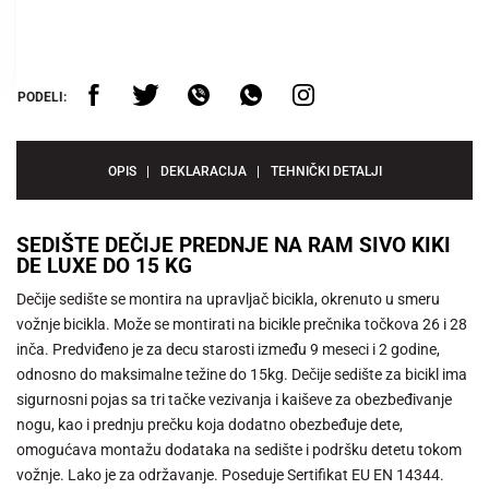
PODELI:
OPIS
DEKLARACIJA
TEHNIČKI DETALJI
SEDIŠTE DEČIJE PREDNJE NA RAM SIVO KIKI
DE LUXE DO 15 KG
Dečije sedište se montira na upravljač bicikla, okrenuto u smeru
vožnje bicikla. Može se montirati na bicikle prečnika točkova 26 i 28
inča. Predviđeno je za decu starosti između 9 meseci i 2 godine,
odnosno do maksimalne težine do 15kg. Dečije sedište za bicikl ima
sigurnosni pojas sa tri tačke vezivanja i kaiševe za obezbeđivanje
nogu, kao i prednju prečku koja dodatno obezbeđuje dete,
omogućava montažu dodataka na sedište i podršku detetu tokom
vožnje. Lako je za održavanje. Poseduje Sertifikat EU EN 14344.