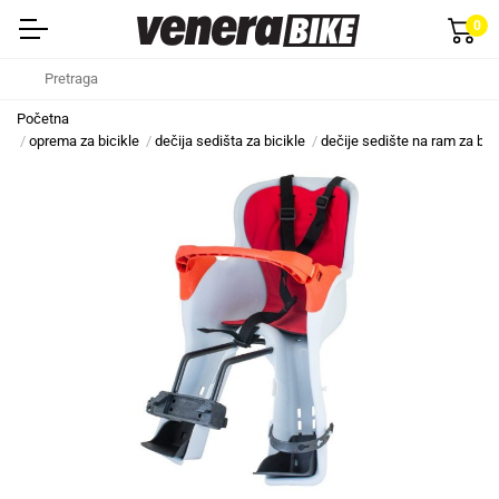
0
Početna
oprema za bicikle
dečija sedišta za bicikle
dečije sedište na ram za bic