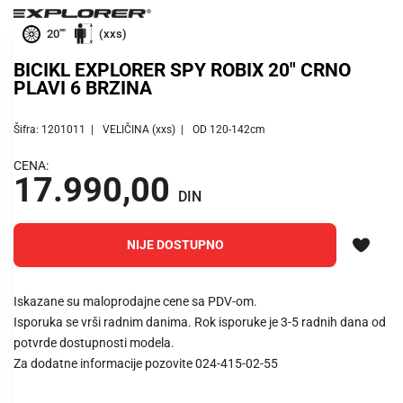
20""
(xxs)
BICIKL EXPLORER SPY ROBIX 20" CRNO
PLAVI 6 BRZINA
Šifra: 1201011
VELIČINA (xxs)
OD 120-142cm
CENA:
17.990,00
DIN
NIJE DOSTUPNO
Iskazane su maloprodajne cene sa PDV-om.
Isporuka se vrši radnim danima. Rok isporuke je 3-5 radnih dana od
potvrde dostupnosti modela.
Za dodatne informacije pozovite 024-415-02-55