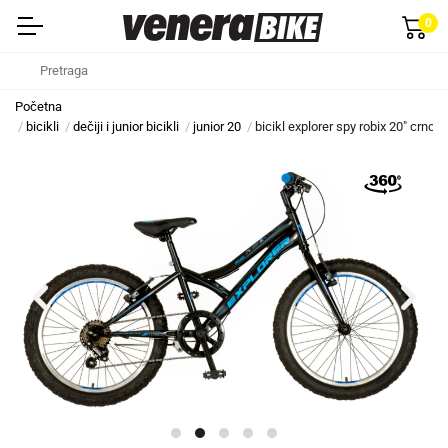
0
Početna
bicikli
dečiji i junior bicikli
junior 20
bicikl explorer spy robix 20" crno p