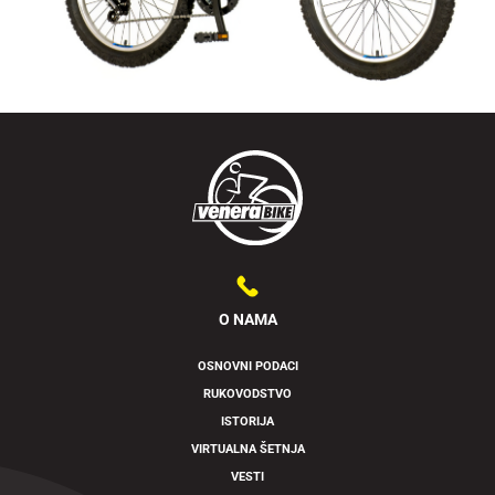
O NAMA
OSNOVNI PODACI
RUKOVODSTVO
Swipe to spin
ISTORIJA
VIRTUALNA ŠETNJA
VESTI