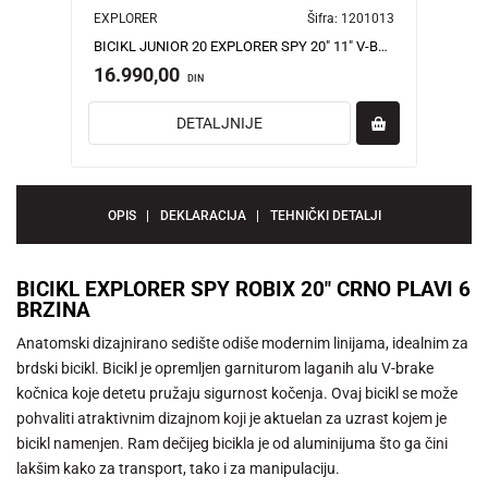
EXPLORER
Šifra:
1201013
BICIKL JUNIOR 20 EXPLORER SPY 20" 11" V-BRAKE 6 BRZINA 120-142CM (XXS) PLAVI SJAJ UV
16.990,00
DIN
DETALJNIJE
OPIS
DEKLARACIJA
TEHNIČKI DETALJI
BICIKL EXPLORER SPY ROBIX 20" CRNO PLAVI 6
BRZINA
Anatomski dizajnirano sedište odiše modernim linijama, idealnim za
brdski bicikl. Bicikl je opremljen garniturom laganih alu V-brake
kočnica koje detetu pružaju sigurnost kočenja. Ovaj bicikl se može
pohvaliti atraktivnim dizajnom koji je aktuelan za uzrast kojem je
bicikl namenjen. Ram dečijeg bicikla je od aluminijuma što ga čini
lakšim kako za transport, tako i za manipulaciju.