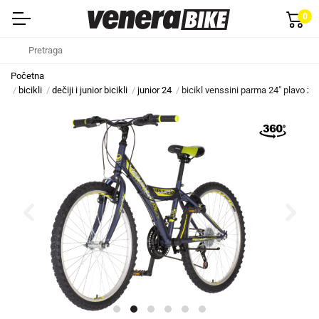
0
Početna
bicikli
dečiji i junior bicikli
junior 24
bicikl venssini parma 24" plavo žut