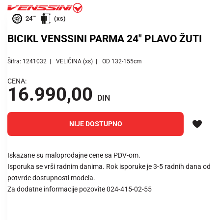
24""
(xs)
BICIKL VENSSINI PARMA 24" PLAVO ŽUTI
Šifra: 1241032
VELIČINA (xs)
OD 132-155cm
CENA:
16.990,00
DIN
NIJE DOSTUPNO
Iskazane su maloprodajne cene sa PDV-om.
Isporuka se vrši radnim danima. Rok isporuke je 3-5 radnih dana od
potvrde dostupnosti modela.
Za dodatne informacije pozovite 024-415-02-55