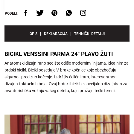
PODELI:
OPIS
DEKLARACIJA
TEHNIČKI DETALJI
BICIKL VENSSINI PARMA 24" PLAVO ŽUTI
Anatomski dizajnirano sedište odiše modernim linijama, idealnim za
brdski bicikl. Bicikl poseduje V-brake kočnice koje obezbeđuju
sigurno i precizno kočenje. Izdržljiv čelični ram, interesantnog
dizajna i aktuelnih boja. Ovaj brdski bicikl je specijalno dizajniran za
avanturističku vožnju vašeg deteta, koju pružaju teški tereni.