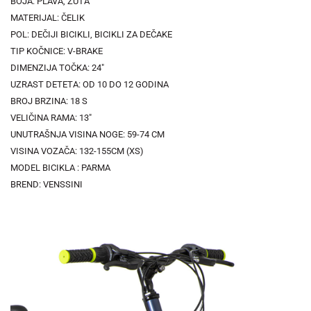
BOJA: PLAVA, ŽUTA
MATERIJAL: ČELIK
POL: DEČIJI BICIKLI, BICIKLI ZA DEČAKE
TIP KOČNICE: V-BRAKE
DIMENZIJA TOČKA: 24"
UZRAST DETETA: OD 10 DO 12 GODINA
BROJ BRZINA: 18 S
VELIČINA RAMA: 13"
UNUTRAŠNJA VISINA NOGE: 59-74 CM
VISINA VOZAČA: 132-155CM (XS)
MODEL BICIKLA : PARMA
BREND: VENSSINI