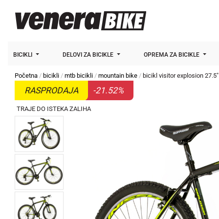
BICIKLI
DELOVI ZA BICIKLE
OPREMA ZA BICIKLE
Početna
bicikli
mtb bicikli
mountain bike
bicikl visitor explosion 27.5
RASPRODAJA
-21.52%
TRAJE DO ISTEKA ZALIHA