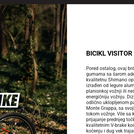
BICIKL VISITOR
Pored ostalog, ovaj brd
gumama sa šarom adekv
kvalitetnu Shimano op
izrađen od legure alumi
planisnkoj vožnji ili n
energičniju vožnju. Di
odlično uklopljenom pa
Monte Grappa, sa svo
tokom vožnje. Vile sa
prijajanje prednjeg to
kvalitetnim V-brake k
kočenju i dug vek traja