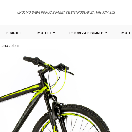
UKOLIKO SADA PORUČIŠ PAKET ĆE BITI POSLAT ZA
16H 37M 24S
E-BICIKLI
MOTORI
DELOVI ZA E-BICIKLE
MOTO 
" crno zeleni