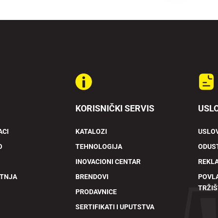
KORISNIČKI SERVIS
USLO
ACI
KATALOZI
USLOV
O
TEHNOLOGIJA
ODUST
INOVACIONI CENTAR
REKL
ETNJA
BRENDOVI
POVL
TRŽIŠ
PRODAVNICE
SERTIFIKATI I UPUTSTVA