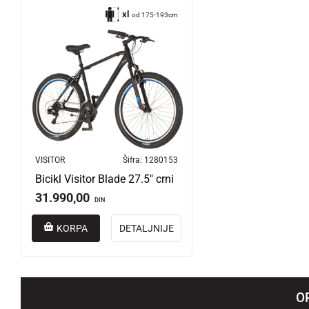
xl
od 175-193cm
VISITOR
Šifra:
1280153
Bicikl Visitor Blade 27.5" crni
31.990,00
DIN
KORPA
DETALJNIJE
O