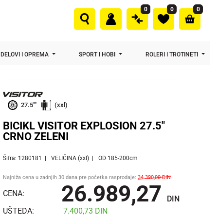
0
0
0
DELOVI I OPREMA
SPORT I HOBI
ROLERI I TROTINETI
27.5""
(xxl)
BICIKL VISITOR EXPLOSION 27.5"
CRNO ZELENI
Šifra: 1280181
VELIČINA (xxl)
OD 185-200cm
Najniža cena u zadnjih 30 dana pre početka rasprodaje:
34.390,00
DIN
26.989,27
CENA:
DIN
UŠTEDA:
7.400,73
DIN