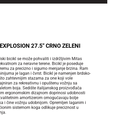
 EXPLOSION 27.5" CRNO ZELENI
ski bicikl se može pohvaliti i izdržljivim Mitas
atnom za neravne terene. Bicikl je poseduje
remu za precizno i sigurno menjanje brzina. Ram
nijuma je lagan i čvrst. Bicikl je namenjen brdsko-
ešto zahtevnijim stazama za one koji vole
zajniran za rekreativnu i opuštenu vožnju sa
letom boja. Sedište italijanskog proizvođača
jim ergonomskim dizajnom doprinosi udobnosti
 kvalitetnim amortizerom omogućavaju bolje
čka i čine vožnju udobnijom. Opremljen laganim i
očionim sistemom koga odlikuje preciznost u
nja.