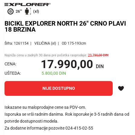
26""
(xl)
BICIKL EXPLORER NORTH 26" CRNO PLAVI
18 BRZINA
Šifra: 1261154
VELIČINA (xl)
OD 175-193cm
Najniža cena u zadnjih 30 dana pre početka rasprodaje:
23.790,00
DIN
17.990,00
CENA:
DIN
UŠTEDA:
5.800,00
DIN
NIJE DOSTUPNO
Iskazane su maloprodajne cene sa PDV-om.
Isporuka se vrši radnim danima. Rok isporuke je 3-5 radnih dana od
potvrde dostupnosti modela.
Za dodatne informacije pozovite 024-415-02-55