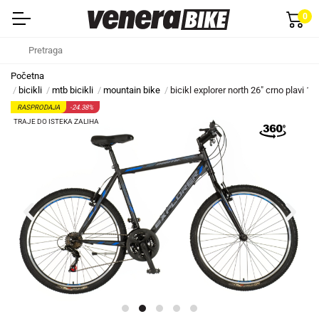
0
Početna
bicikli
mtb bicikli
mountain bike
bicikl explorer north 26" crno plavi 18
RASPRODAJA
-24.38%
TRAJE DO ISTEKA ZALIHA