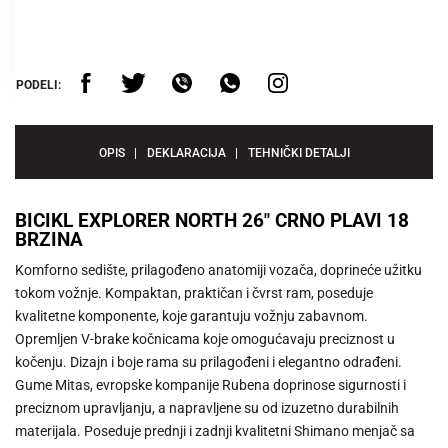
PODELI:
OPIS
DEKLARACIJA
TEHNIČKI DETALJI
BICIKL EXPLORER NORTH 26" CRNO PLAVI 18
BRZINA
Komforno sedište, prilagođeno anatomiji vozača, doprineće užitku
tokom vožnje. Kompaktan, praktičan i čvrst ram, poseduje
kvalitetne komponente, koje garantuju vožnju zabavnom.
Opremljen V-brake kočnicama koje omogućavaju preciznost u
kočenju. Dizajn i boje rama su prilagođeni i elegantno odrađeni.
Gume Mitas, evropske kompanije Rubena doprinose sigurnosti i
preciznom upravljanju, a napravljene su od izuzetno durabilnih
materijala. Poseduje prednji i zadnji kvalitetni Shimano menjač sa